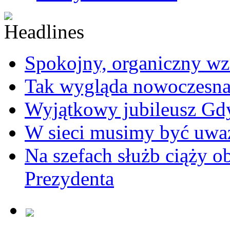
Spokojny, organiczny wz
Tak wygląda nowoczesna
Wyjątkowy jubileusz Gd
W sieci musimy być uwa
Na szefach służb ciąży 
Prezydenta