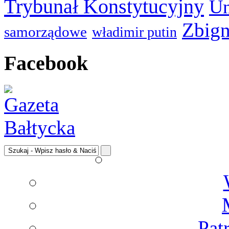
Trybunał Konstytucyjny
Un
Zbign
samorządowe
władimir putin
Facebook
Pat