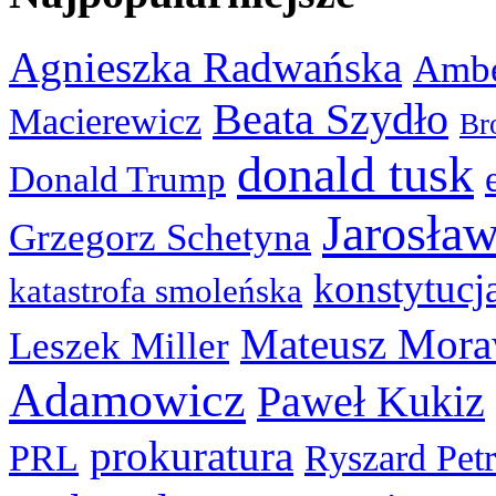
Agnieszka Radwańska
Ambe
Beata Szydło
Macierewicz
Br
donald tusk
Donald Trump
Jarosła
Grzegorz Schetyna
konstytucj
katastrofa smoleńska
Mateusz Mora
Leszek Miller
Adamowicz
Paweł Kukiz
prokuratura
PRL
Ryszard Pet