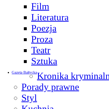
Film
Literatura
Poezja
Proza
Teatr
Sztuka
Gazeta Bałtycka
Kronika kryminal
Porady prawne
Styl
Kuchnia