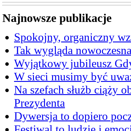
Najnowsze publikacje
Spokojny, organiczny wz
Tak wygląda nowoczesna
Wyjątkowy jubileusz Gd
W sieci musimy być uwa
Na szefach służb ciąży 
Prezydenta
Dywersja to dopiero poc
Festiwal to ludzie i emoc