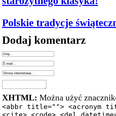
starożytnego klasyka!
Polskie tradycje świątecz
Dodaj komentarz
XHTML:
Można użyć znacznik
<abbr title=""> <acronym ti
<cite> <code> <del datetime