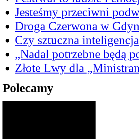
Jesteśmy przeciwni podw
Droga Czerwona w Gdyn
Czy sztuczna inteligencja
„Nadal potrzebne będą po
Złote Lwy dla „Ministra
Polecamy