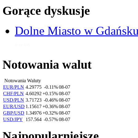
Gorące dyskusje
Dolne Miasto w Gdańs
21 sty 2016
Notowania walut
Notowania Waluty
EUR/PLN
4.29775
-0.11%
08-07
CHF/PLN
4.60292
+0.15%
08-07
USD/PLN
3.71723
-0.46%
08-07
EUR/USD
1.15617
+0.36%
08-07
GBP/USD
1.34976
+0.32%
08-07
USD/JPY
157.564
-0.57%
08-07
Najpopularniejsze