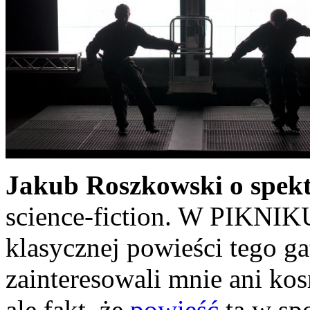
Jakub Roszkowski o spekt
science-fiction. W PIKN
klasycznej powieści tego g
zainteresowali mnie ani kos
ale fakt, że
powieść
ta w sp