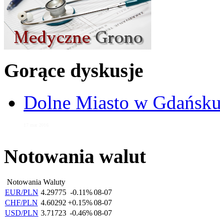
Gorące dyskusje
Dolne Miasto w Gdańs
17 mar 2016
Notowania walut
Notowania Waluty
EUR/PLN
4.29775
-0.11%
08-07
CHF/PLN
4.60292
+0.15%
08-07
USD/PLN
3.71723
-0.46%
08-07