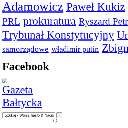
Adamowicz
Paweł Kukiz
prokuratura
PRL
Ryszard Pet
Trybunał Konstytucyjny
Un
Zbign
samorządowe
władimir putin
Facebook