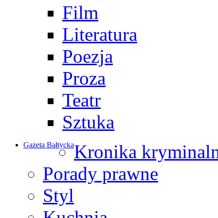
Film
Literatura
Poezja
Proza
Teatr
Sztuka
Gazeta Bałtycka
Kronika kryminal
Porady prawne
Styl
Kuchnia