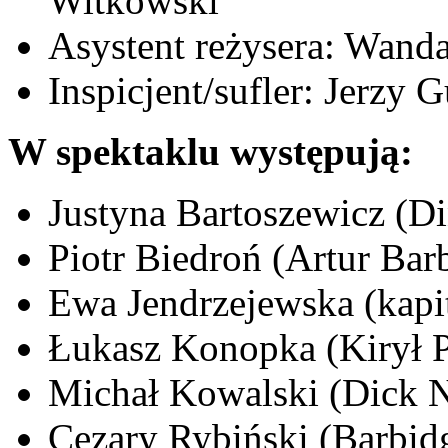
Witkowski
Asystent reżysera: Wand
Inspicjent/sufler: Jerzy 
W spektaklu występują:
Justyna Bartoszewicz (Di
Piotr Biedroń (Artur Bar
Ewa Jendrzejewska (kapi
Łukasz Konopka (Kirył 
Michał Kowalski (Dick 
Cezary Rybiński (Barbid