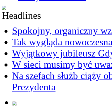
Spokojny, organiczny wz
Tak wygląda nowoczesna
Wyjątkowy jubileusz Gd
W sieci musimy być uwa
Na szefach służb ciąży 
Prezydenta