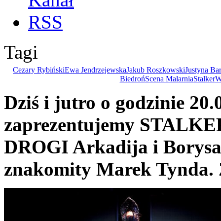
Tagi
Cezary Rybiński
Ewa Jendrzejewska
Jakub Roszkowski
Justyna Ba
Biedroń
Scena Malarnia
Stalker
W
Dziś i jutro o godzinie 20
zaprezentujemy STALK
DROGI Arkadija i Borysa 
znakomity Marek Tynda.