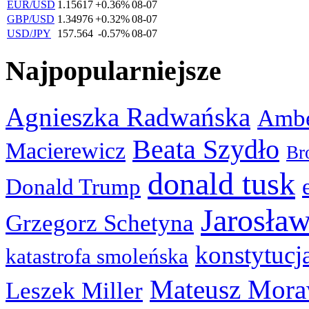
EUR/USD
1.15617
+0.36%
08-07
GBP/USD
1.34976
+0.32%
08-07
USD/JPY
157.564
-0.57%
08-07
Najpopularniejsze
Agnieszka Radwańska
Ambe
Beata Szydło
Macierewicz
Br
donald tusk
Donald Trump
Jarosła
Grzegorz Schetyna
konstytucj
katastrofa smoleńska
Mateusz Mora
Leszek Miller