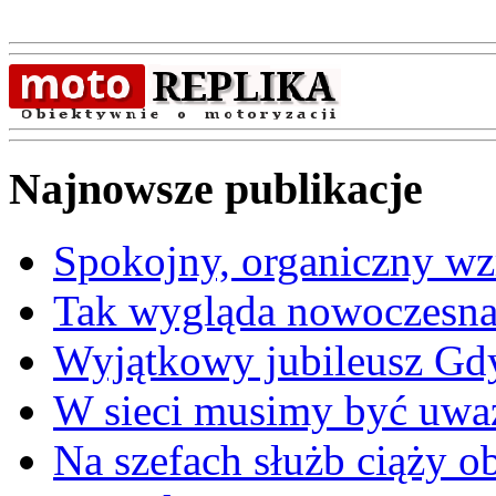
Najnowsze publikacje
Spokojny, organiczny wz
Tak wygląda nowoczesna
Wyjątkowy jubileusz Gd
W sieci musimy być uwa
Na szefach służb ciąży 