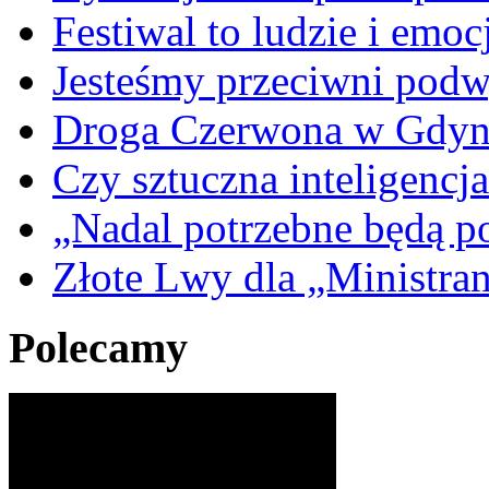
Festiwal to ludzie i emoc
Jesteśmy przeciwni podw
Droga Czerwona w Gdyn
Czy sztuczna inteligencja
„Nadal potrzebne będą po
Złote Lwy dla „Ministra
Polecamy