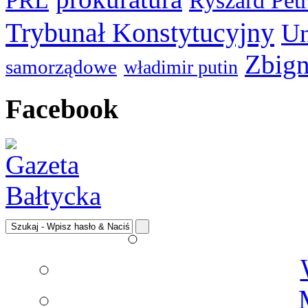
PRL
Ryszard Pet
Trybunał Konstytucyjny
Un
Zbign
samorządowe
władimir putin
Facebook