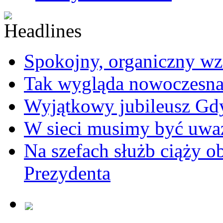
Spokojny, organiczny wz
Tak wygląda nowoczesna
Wyjątkowy jubileusz Gd
W sieci musimy być uwa
Na szefach służb ciąży 
Prezydenta