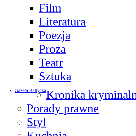
Film
Literatura
Poezja
Proza
Teatr
Sztuka
Gazeta Bałtycka
Kronika kryminal
Porady prawne
Styl
Kuchnia