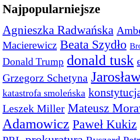
Najpopularniejsze
Agnieszka Radwańska
Ambe
Beata Szydło
Macierewicz
Br
donald tusk
Donald Trump
Jarosła
Grzegorz Schetyna
konstytucj
katastrofa smoleńska
Mateusz Mora
Leszek Miller
Adamowicz
Paweł Kukiz
prokuratura