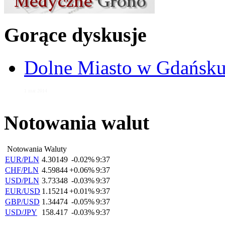
Gorące dyskusje
Dolne Miasto w Gdańs
1 mar 2014
Notowania walut
Notowania Waluty
EUR/PLN
4.30149
-0.02%
9:37
CHF/PLN
4.59844
+0.06%
9:37
USD/PLN
3.73348
-0.03%
9:37
EUR/USD
1.15214
+0.01%
9:37
GBP/USD
1.34474
-0.05%
9:37
USD/JPY
158.417
-0.03%
9:37