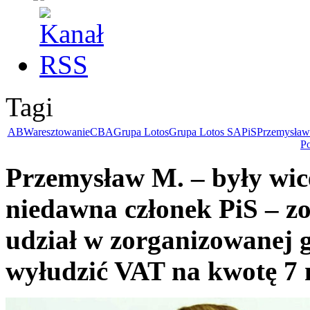
Tagi
ABW
aresztowanie
CBA
Grupa Lotos
Grupa Lotos SA
PiS
Przemysław
P
Przemysław M. – były wic
niedawna członek PiS – zo
udział w zorganizowanej g
wyłudzić VAT na kwotę 7 m