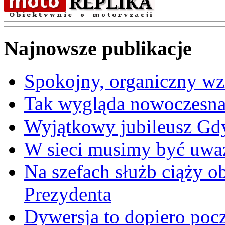
Najnowsze publikacje
Spokojny, organiczny wz
Tak wygląda nowoczesna
Wyjątkowy jubileusz Gd
W sieci musimy być uwa
Na szefach służb ciąży 
Prezydenta
Dywersja to dopiero poc