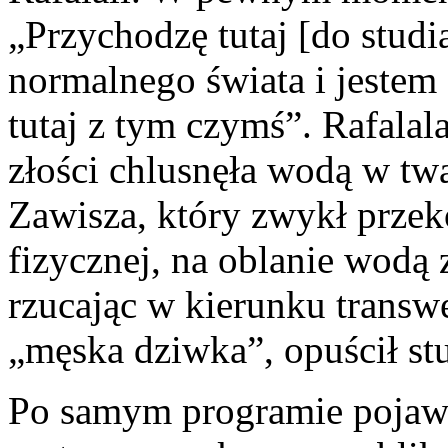
„Przychodzę tutaj [do studia
normalnego świata i jestem
tutaj z tym czymś”. Rafalal
złości chlusnęła wodą w twa
Zawisza, który zwykł przek
fizycznej, na oblanie wodą 
rzucając w kierunku transwe
„męska dziwka”, opuścił st
Po samym programie pojawi