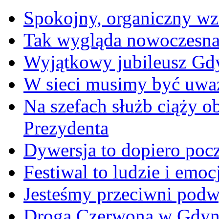
Spokojny, organiczny wz
Tak wygląda nowoczesna
Wyjątkowy jubileusz Gd
W sieci musimy być uwa
Na szefach służb ciąży 
Prezydenta
Dywersja to dopiero poc
Festiwal to ludzie i emoc
Jesteśmy przeciwni podw
Droga Czerwona w Gdyn