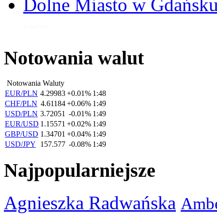
Dolne Miasto w Gdańs
13 paź 2016
Notowania walut
Notowania Waluty
EUR/PLN
4.29983
+0.01%
1:48
CHF/PLN
4.61184
+0.06%
1:49
USD/PLN
3.72051
-0.01%
1:49
EUR/USD
1.15571
+0.02%
1:49
GBP/USD
1.34701
+0.04%
1:49
USD/JPY
157.577
-0.08%
1:49
Najpopularniejsze
Agnieszka Radwańska
Ambe