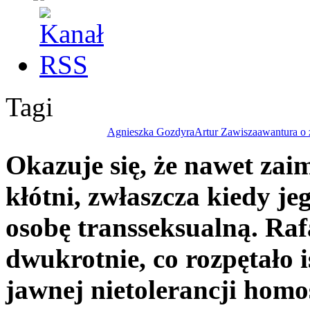
Tagi
Agnieszka Gozdyra
Artur Zawisza
awantura o 
Okazuje się, że nawet za
kłótni, zwłaszcza kiedy je
osobę transseksualną. Rafa
dwukrotnie, co rozpętało 
jawnej nietolerancji homo