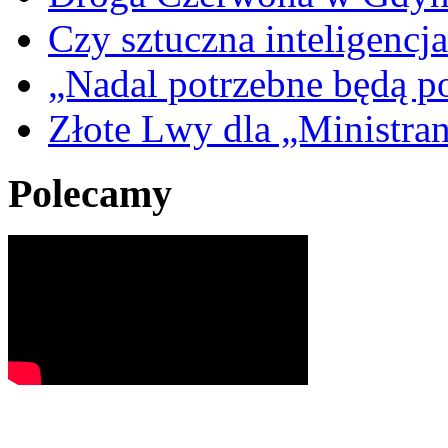
Czy sztuczna inteligencja
„Nadal potrzebne będą po
Złote Lwy dla „Ministra
Polecamy