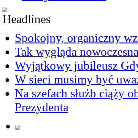
Spokojny, organiczny wz
Tak wygląda nowoczesna
Wyjątkowy jubileusz Gd
W sieci musimy być uwa
Na szefach służb ciąży 
Prezydenta