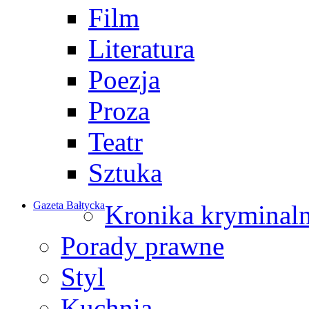
Film
Literatura
Poezja
Proza
Teatr
Sztuka
Gazeta Bałtycka
Kronika kryminal
Porady prawne
Styl
Kuchnia