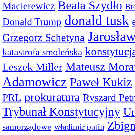
Beata Szydło
Macierewicz
Br
donald tusk
Donald Trump
Jarosła
Grzegorz Schetyna
konstytucj
katastrofa smoleńska
Mateusz Mora
Leszek Miller
Adamowicz
Paweł Kukiz
prokuratura
PRL
Ryszard Pet
Trybunał Konstytucyjny
Un
Zbign
samorządowe
władimir putin