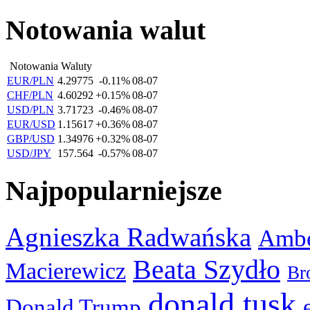
Notowania walut
Notowania Waluty
EUR/PLN
4.29775
-0.11%
08-07
CHF/PLN
4.60292
+0.15%
08-07
USD/PLN
3.71723
-0.46%
08-07
EUR/USD
1.15617
+0.36%
08-07
GBP/USD
1.34976
+0.32%
08-07
USD/JPY
157.564
-0.57%
08-07
Najpopularniejsze
Agnieszka Radwańska
Ambe
Beata Szydło
Macierewicz
Br
donald tusk
Donald Trump