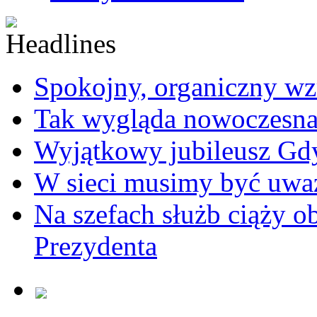
Spokojny, organiczny wz
Tak wygląda nowoczesna
Wyjątkowy jubileusz Gd
W sieci musimy być uwa
Na szefach służb ciąży 
Prezydenta