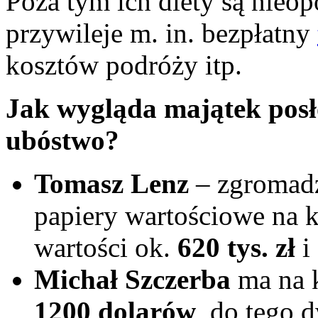
Poza tym ich diety są nieo
przywileje m. in. bezpłatny
kosztów podróży itp.
Jak wygląda majątek posłó
ubóstwo?
Tomasz Lenz
– zgromadz
papiery wartościowe na
wartości ok.
620 tys. zł
i
Michał Szczerba
ma na 
1200 dolarów
, do tego 