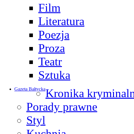
Film
Literatura
Poezja
Proza
Teatr
Sztuka
Gazeta Bałtycka
Kronika kryminal
Porady prawne
Styl
Kuchnia