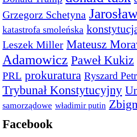
Jarosła
Grzegorz Schetyna
konstytucj
katastrofa smoleńska
Mateusz Mora
Leszek Miller
Adamowicz
Paweł Kukiz
prokuratura
PRL
Ryszard Pet
Trybunał Konstytucyjny
Un
Zbign
samorządowe
władimir putin
Facebook