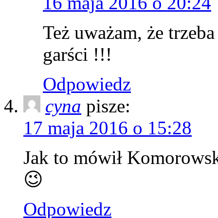
16 maja 2016 o 20:24
Też uważam, że trzeb
garści !!!
Odpowiedz
cyna
pisze:
17 maja 2016 o 15:28
Jak to mówił Komorowski
😉
Odpowiedz