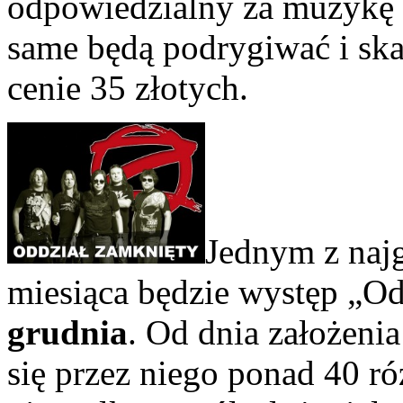
odpowiedzialny za muzykę 
same będą podrygiwać i ska
cenie 35 złotych.
Jednym z najg
miesiąca będzie występ „O
grudnia
. Od dnia założeni
się przez niego ponad 40 r