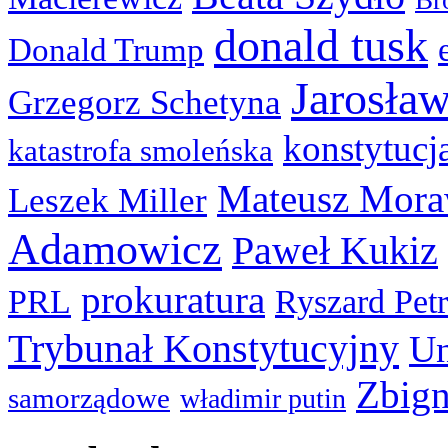
Br
donald tusk
Donald Trump
Jarosła
Grzegorz Schetyna
konstytucj
katastrofa smoleńska
Mateusz Mora
Leszek Miller
Adamowicz
Paweł Kukiz
prokuratura
PRL
Ryszard Pet
Trybunał Konstytucyjny
Un
Zbign
samorządowe
władimir putin