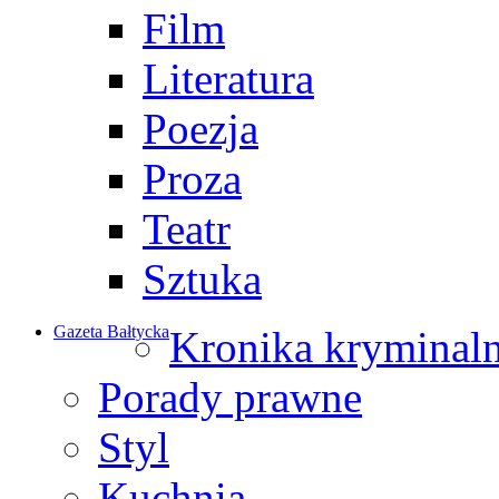
Film
Literatura
Poezja
Proza
Teatr
Sztuka
Gazeta Bałtycka
Kronika kryminal
Porady prawne
Styl
Kuchnia