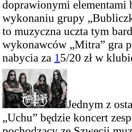
doprawionymi elementami ba
wykonaniu grupy „Bubliczki
to muzyczna uczta tym bard
wykonawców „Mitra” gra po
nabycia za
1
5/20 zł w klub
Jednym z ost
„Uchu” będzie koncert zes
pochodzący ze Szwecji muzy