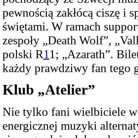
pewnością zakłócą ciszę i s
świętami. W ramach support
zespoły „Death Wolf”, „Valk
polski R
1
1; „Azarath”. Bile
każdy prawdziwy fan tego g
Klub „Atelier”
Nie tylko fani wielbiciele 
energicznej muzyki alterna