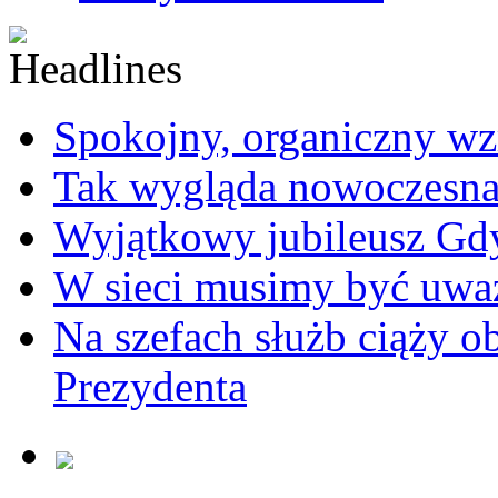
Spokojny, organiczny wz
Tak wygląda nowoczesna
Wyjątkowy jubileusz Gd
W sieci musimy być uwa
Na szefach służb ciąży 
Prezydenta