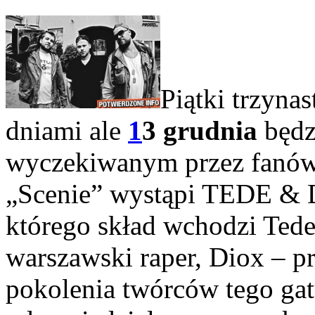
Piątki trzyn
dniami ale
1
3 grudnia
będz
wyczekiwanym przez fanów 
„Scenie” wystąpi TEDE &
którego skład wchodzi Ted
warszawski raper, Diox – p
pokolenia twórców tego gat