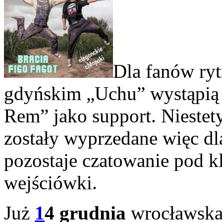
Dla fanów ry
gdyńskim „Uchu” wystąpią
Rem” jako support. Niestety
zostały wyprzedane więc dl
pozostaje czatowanie pod k
wejściówki.
Już
1
4 grudnia
wrocławska 