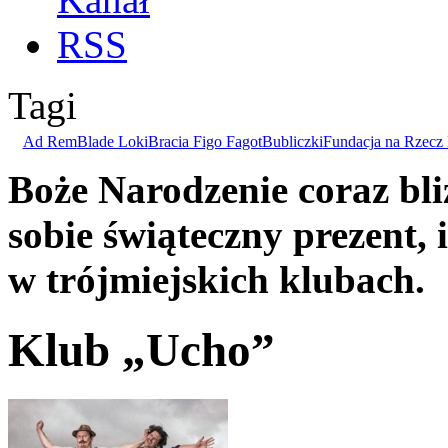
Tagi
Ad Rem
Blade Loki
Bracia Figo Fagot
Bubliczki
Fundacja na Rzecz 
Boże Narodzenie coraz bliż
sobie świąteczny prezent, 
w trójmiejskich klubach.
Klub „Ucho”