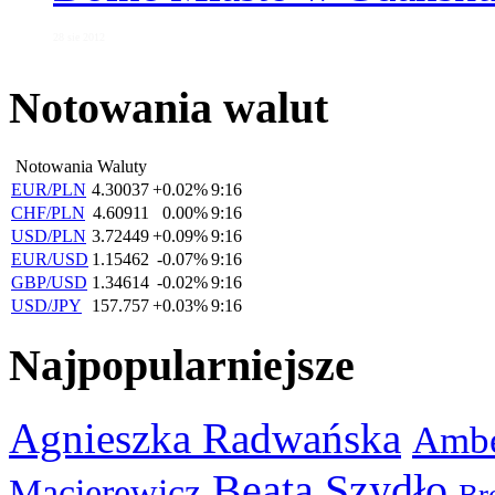
28 sie 2012
Notowania walut
Notowania Waluty
EUR/PLN
4.30037
+0.02%
9:16
CHF/PLN
4.60911
0.00%
9:16
USD/PLN
3.72449
+0.09%
9:16
EUR/USD
1.15462
-0.07%
9:16
GBP/USD
1.34614
-0.02%
9:16
USD/JPY
157.757
+0.03%
9:16
Najpopularniejsze
Agnieszka Radwańska
Ambe
Beata Szydło
Macierewicz