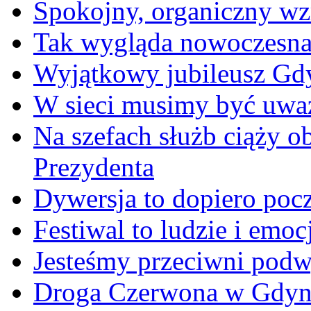
Spokojny, organiczny wz
Tak wygląda nowoczesna
Wyjątkowy jubileusz Gd
W sieci musimy być uwa
Na szefach służb ciąży 
Prezydenta
Dywersja to dopiero poc
Festiwal to ludzie i emoc
Jesteśmy przeciwni podw
Droga Czerwona w Gdyn