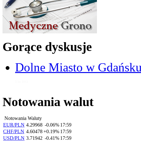
Gorące dyskusje
Dolne Miasto w Gdańs
5 lis 2013
Notowania walut
Notowania Waluty
EUR/PLN
4.29968
-0.06%
17:59
CHF/PLN
4.60478
+0.19%
17:59
USD/PLN
3.71942
-0.41%
17:59