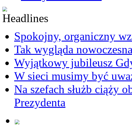
Spokojny, organiczny wz
Tak wygląda nowoczesna
Wyjątkowy jubileusz Gd
W sieci musimy być uwa
Na szefach służb ciąży 
Prezydenta