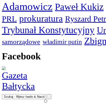
Adamowicz
Paweł Kukiz
prokuratura
PRL
Ryszard Pet
Trybunał Konstytucyjny
Un
Zbign
samorządowe
władimir putin
Facebook