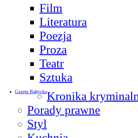
Film
Literatura
Poezja
Proza
Teatr
Sztuka
Gazeta Bałtycka
Kronika kryminal
Porady prawne
Styl
Kuchnia