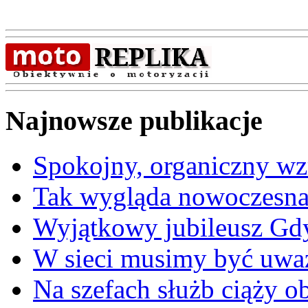
Najnowsze publikacje
Spokojny, organiczny wz
Tak wygląda nowoczesna
Wyjątkowy jubileusz Gd
W sieci musimy być uwa
Na szefach służb ciąży 