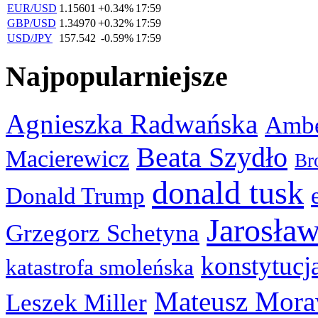
EUR/USD
1.15601
+0.34%
17:59
GBP/USD
1.34970
+0.32%
17:59
USD/JPY
157.542
-0.59%
17:59
Najpopularniejsze
Agnieszka Radwańska
Ambe
Beata Szydło
Macierewicz
Br
donald tusk
Donald Trump
Jarosła
Grzegorz Schetyna
konstytucj
katastrofa smoleńska
Mateusz Mora
Leszek Miller