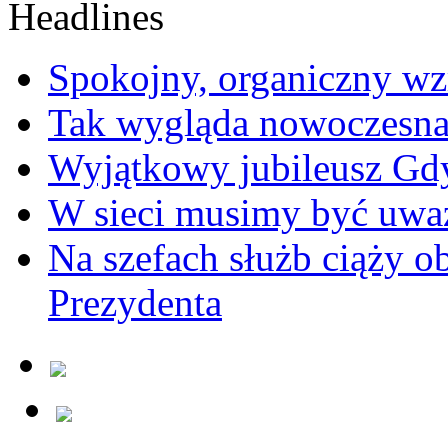
Spokojny, organiczny wz
Tak wygląda nowoczesna
Wyjątkowy jubileusz Gd
W sieci musimy być uwa
Na szefach służb ciąży 
Prezydenta