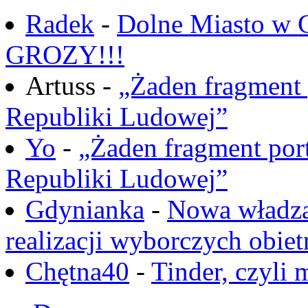
Radek
-
Dolne Miasto w
GROZY!!!
Artuss -
„Żaden fragment 
Republiki Ludowej”
Yo
-
„Żaden fragment port
Republiki Ludowej”
Gdynianka
-
Nowa władza
realizacji wyborczych obiet
Chętna40
-
Tinder, czyli 