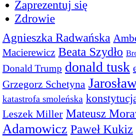
Zaprezentuj się
Zdrowie
Agnieszka Radwańska
Ambe
Beata Szydło
Macierewicz
Br
donald tusk
Donald Trump
Jarosła
Grzegorz Schetyna
konstytucj
katastrofa smoleńska
Mateusz Mora
Leszek Miller
Adamowicz
Paweł Kukiz