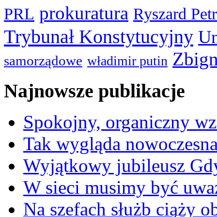
prokuratura
PRL
Ryszard Pet
Trybunał Konstytucyjny
Un
Zbign
samorządowe
władimir putin
Najnowsze publikacje
Spokojny, organiczny wz
Tak wygląda nowoczesna
Wyjątkowy jubileusz Gd
W sieci musimy być uwa
Na szefach służb ciąży 