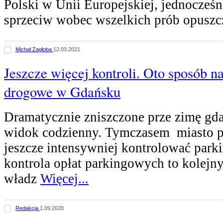
Polski w Unii Europejskiej, jednocześ
sprzeciw wobec wszelkich prób opuszc
Michał Zagłoba
12.03.2021
Jeszcze więcej kontroli. Oto sposób n
drogowe w Gdańsku
Dramatycznie zniszczone prze zimę gda
widok codzienny. Tymczasem miasto p
jeszcze intensywniej kontrolować park
kontrola opłat parkingowych to kolejn
władz
Więcej...
Redakcja
1.09.2020