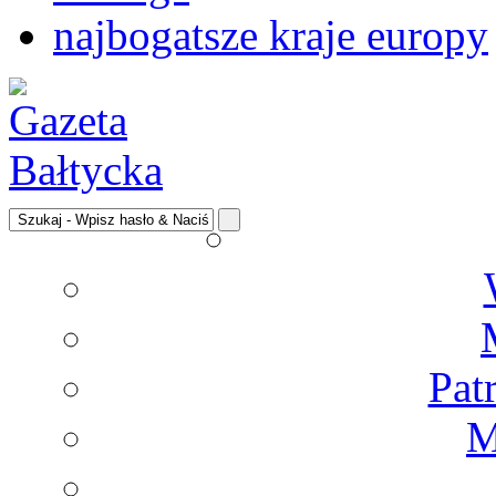
najbogatsze kraje europy
Pat
M