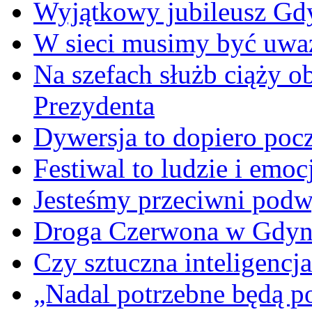
Wyjątkowy jubileusz Gd
W sieci musimy być uwa
Na szefach służb ciąży 
Prezydenta
Dywersja to dopiero poc
Festiwal to ludzie i emoc
Jesteśmy przeciwni podw
Droga Czerwona w Gdyn
Czy sztuczna inteligencja
„Nadal potrzebne będą po