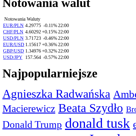
Notowania walut
Notowania Waluty
EUR/PLN
4.29775
-0.11%
22:00
CHF/PLN
4.60292
+0.15%
22:00
USD/PLN
3.71723
-0.46%
22:00
EUR/USD
1.15617
+0.36%
22:00
GBP/USD
1.34976
+0.32%
22:00
USD/JPY
157.564
-0.57%
22:00
Najpopularniejsze
Agnieszka Radwańska
Ambe
Beata Szydło
Macierewicz
Br
donald tusk
Donald Trump