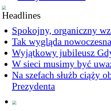
Spokojny, organiczny wz
Tak wygląda nowoczesna
Wyjątkowy jubileusz Gd
W sieci musimy być uwa
Na szefach służb ciąży 
Prezydenta