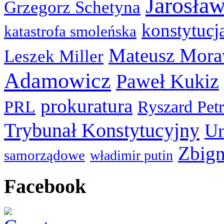
Jarosła
Grzegorz Schetyna
konstytucj
katastrofa smoleńska
Mateusz Mora
Leszek Miller
Adamowicz
Paweł Kukiz
prokuratura
PRL
Ryszard Pet
Trybunał Konstytucyjny
Un
Zbign
samorządowe
władimir putin
Facebook