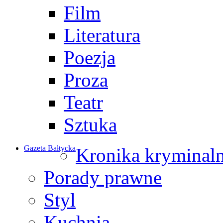
Film
Literatura
Poezja
Proza
Teatr
Sztuka
Gazeta Bałtycka
Kronika kryminal
Porady prawne
Styl
Kuchnia