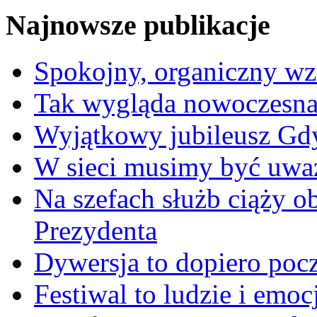
Najnowsze publikacje
Spokojny, organiczny wz
Tak wygląda nowoczesna
Wyjątkowy jubileusz Gd
W sieci musimy być uwa
Na szefach służb ciąży 
Prezydenta
Dywersja to dopiero poc
Festiwal to ludzie i emoc