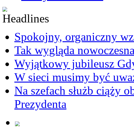
Spokojny, organiczny wz
Tak wygląda nowoczesna
Wyjątkowy jubileusz Gd
W sieci musimy być uwa
Na szefach służb ciąży 
Prezydenta