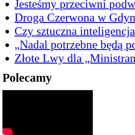
Jesteśmy przeciwni podw
Droga Czerwona w Gdyn
Czy sztuczna inteligencja
„Nadal potrzebne będą po
Złote Lwy dla „Ministra
Polecamy