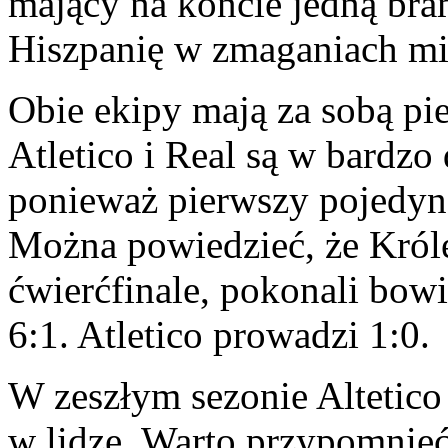
mający na koncie jedną bra
Hiszpanię w zmaganiach m
Obie ekipy mają za sobą pi
Atletico i Real są w bardzo
ponieważ pierwszy pojedyne
Można powiedzieć, że Król
ćwierćfinale, pokonali bow
6:1. Atletico prowadzi 1:0.
W zeszłym sezonie Altetico 
w lidze. Warto przypomnieć