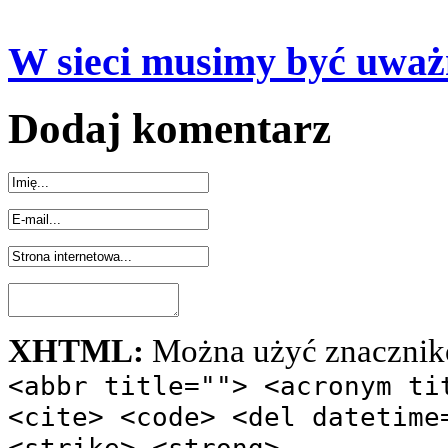
W sieci musimy być uważ
Dodaj komentarz
XHTML:
Można użyć znacznik
<abbr title=""> <acronym ti
<cite> <code> <del datetime
<strike> <strong>