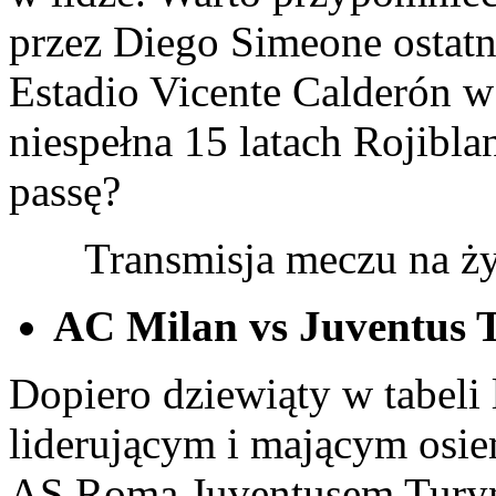
przez Diego Simeone ostatn
Estadio Vicente Calderón 
niespełna 15 latach Rojibla
passę?
Transmisja meczu na ż
AC Milan vs Juventus T
Dopiero dziewiąty w tabeli
liderującym i mającym osi
AS Romą Juventusem Tury