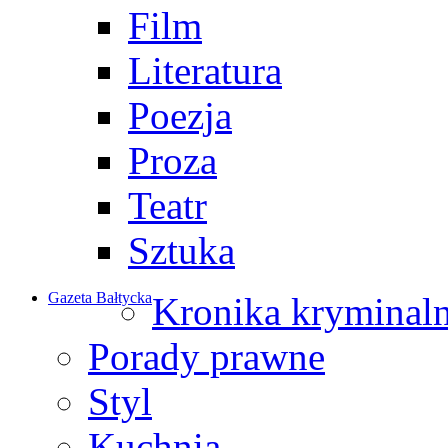
Film
Literatura
Poezja
Proza
Teatr
Sztuka
Gazeta Bałtycka
Kronika kryminal
Porady prawne
Styl
Kuchnia