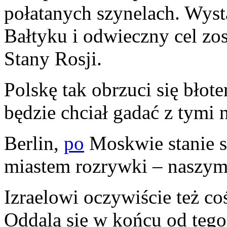
połatanych szynelach. Wyst
Bałtyku i odwieczny cel zo
Stany Rosji.
Polskę tak obrzuci się błote
będzie chciał gadać z tymi
Berlin,
po
Moskwie stanie si
miastem rozrywki – naszym
Izraelowi oczywiście też c
Oddalą się w końcu od tego