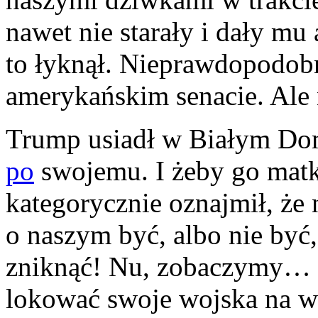
nawet nie starały i dały mu
to łyknął. Nieprawdopodobn
amerykańskim senacie. Ale 
Trump usiadł w Białym Dom
po
swojemu. I żeby go matka
kategorycznie oznajmił, że 
o naszym być, albo nie być,
zniknąć! Nu, zobaczymy… Że
lokować swoje wojska na ws