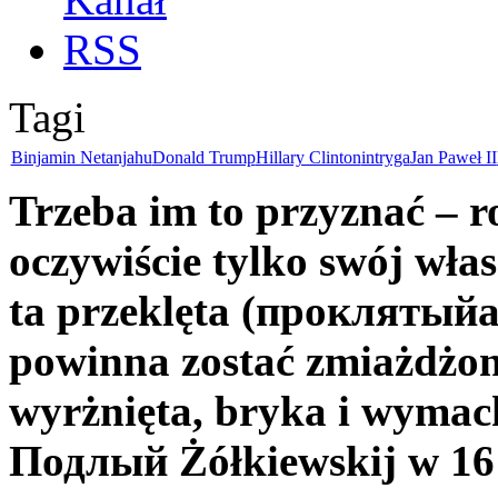
Tagi
Binjamin Netanjahu
Donald Trump
Hillary Clinton
intryga
Jan Paweł II
Trzeba im to przyznać – 
oczywiście tylko swój włas
ta przeklęta (проклятыйa
powinna zostać zmiażdżon
wyrżnięta, bryka i wymach
Подлый Żółkiewskij w 16