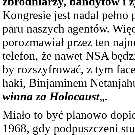
zbrodniarzy, bandytów i 
Kongresie jest nadal pełno 
paru naszych agentów. Więc
porozmawiał przez ten naj
telefon, że nawet NSA będzi
by rozszyfrować, z tym fa
haki, Binjaminem Netanjahu
winna za Holocaust
„.
Miało to być planowo dopie
1968, gdy podpuszczeni stud