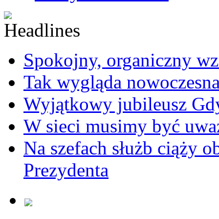
Spokojny, organiczny wz
Tak wygląda nowoczesna
Wyjątkowy jubileusz Gd
W sieci musimy być uwa
Na szefach służb ciąży 
Prezydenta