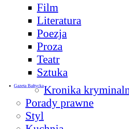
Film
Literatura
Poezja
Proza
Teatr
Sztuka
Gazeta Bałtycka
Kronika kryminal
Porady prawne
Styl
Kuchnia