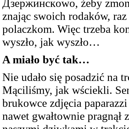
Дзержинскowo, żeby zmont
znając swoich rodaków, raz
polaczkom. Więc trzeba ko
wyszło, jak wyszło…
A miało być tak…
Nie udało się posadzić na t
Mąciliśmy, jak wściekli. Se
brukowce zdjęcia paparazzi
nawet gwałtownie pragnął 
naszymi dziwkami w trakcie