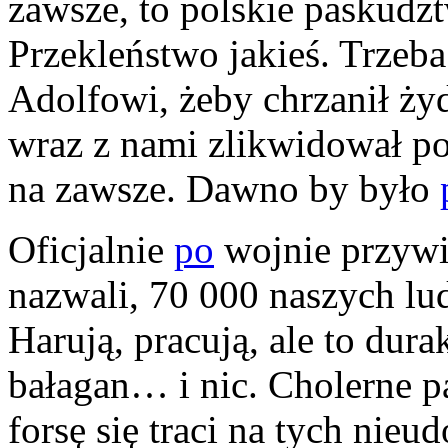
zawsze, to polskie paskudz
Przekleństwo jakieś. Trzeb
Adolfowi, żeby chrzanił ży
wraz z nami zlikwidował po
na zawsze. Dawno by było
Oficjalnie
po
wojnie przywi
nazwali, 70 000 naszych ludz
Harują, pracują, ale to dur
bałagan… i nic. Cholerne pa
forsę się traci na tych nie