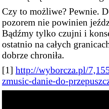
Czy to możliwe? Pewnie. 
pozorem nie powinien jeźdz
Bądźmy tylko czujni i kons
ostatnio na całych granicac
dobrze chroniła.
[1]
http://wyborcza.pl/7,1
zmusic-danie-do-przepuszcz