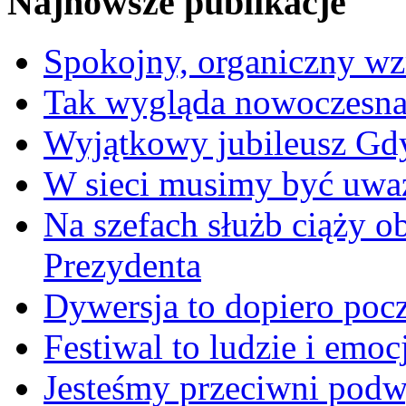
Najnowsze publikacje
Spokojny, organiczny wz
Tak wygląda nowoczesna
Wyjątkowy jubileusz Gd
W sieci musimy być uwa
Na szefach służb ciąży 
Prezydenta
Dywersja to dopiero poc
Festiwal to ludzie i emoc
Jesteśmy przeciwni podw