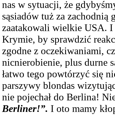
nas w sytuacji, że gdybyśm
sąsiadów tuż za zachodnią g
zaatakowali wielkie USA. I 
Krymie, by sprawdzić reakcj
zgodne z oczekiwaniami, cz
nicnierobienie, plus durne s
łatwo tego powtórzyć się ni
parszywy blondas wizytują
nie pojechał do Berlina! Ni
Berliner!”.
I oto mamy kło