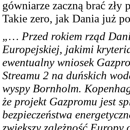
gówniarze zaczną brać zły 
Takie zero, jak Dania już p
„… Przed rokiem rząd Danii
Europejskiej, jakimi kryter
ewentualny wniosek Gazpro
Streamu 2 na duńskich woda
wyspy Bornholm. Kopenhag
że projekt Gazpromu jest sp
bezpieczeństwa energetyczn
zwiększy zależność Europy o