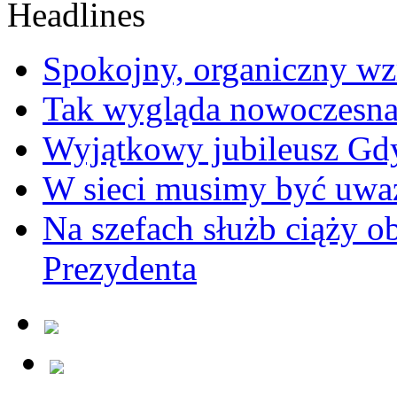
Spokojny, organiczny wz
Tak wygląda nowoczesna
Wyjątkowy jubileusz Gd
W sieci musimy być uwa
Na szefach służb ciąży 
Prezydenta