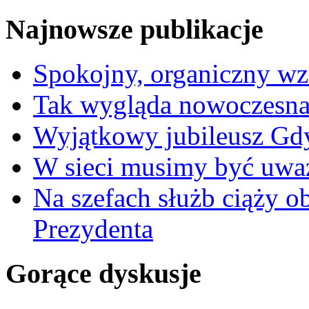
Najnowsze publikacje
Spokojny, organiczny wz
Tak wygląda nowoczesna
Wyjątkowy jubileusz Gd
W sieci musimy być uwa
Na szefach służb ciąży 
Prezydenta
Gorące dyskusje