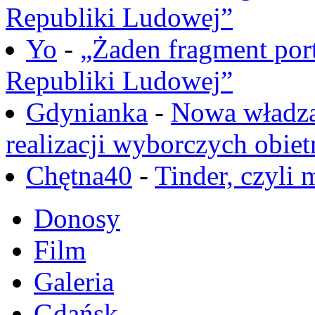
Republiki Ludowej”
Yo
-
„Żaden fragment port
Republiki Ludowej”
Gdynianka
-
Nowa władza
realizacji wyborczych obiet
Chętna40
-
Tinder, czyli 
Donosy
Film
Galeria
Gdańsk