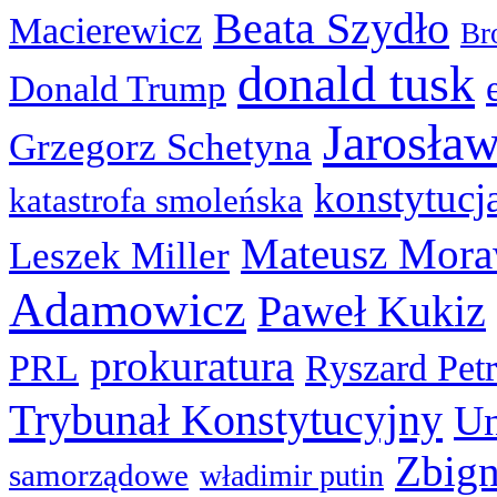
Beata Szydło
Macierewicz
Br
donald tusk
Donald Trump
Jarosła
Grzegorz Schetyna
konstytucj
katastrofa smoleńska
Mateusz Mora
Leszek Miller
Adamowicz
Paweł Kukiz
prokuratura
PRL
Ryszard Pet
Trybunał Konstytucyjny
Un
Zbign
samorządowe
władimir putin