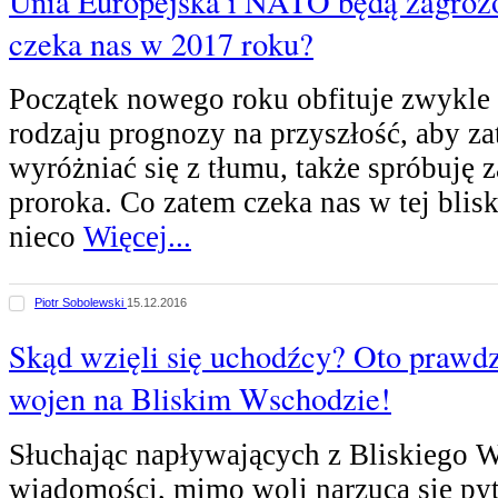
Unia Europejska i NATO będą zagrożo
czeka nas w 2017 roku?
Początek nowego roku obfituje zwykle
rodzaju prognozy na przyszłość, aby za
wyróżniać się z tłumu, także spróbuję 
proroka. Co zatem czeka nas w tej bliski
nieco
Więcej...
Piotr Sobolewski
15.12.2016
Skąd wzięli się uchodźcy? Oto prawd
wojen na Bliskim Wschodzie!
Słuchając napływających z Bliskiego 
wiadomości, mimo woli narzuca się pyt