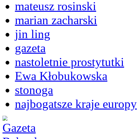
mateusz rosinski
marian zacharski
jin ling
gazeta
nastoletnie prostytutki
Ewa Kłobukowska
stonoga
najbogatsze kraje europy