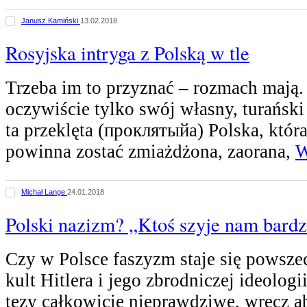
Janusz Kamiński
13.02.2018
Rosyjska intryga z Polską w tle
Trzeba im to przyznać – rozmach mają.
oczywiście tylko swój własny, turański 
ta przeklęta (проклятыйa) Polska, któr
powinna zostać zmiażdżona, zaorana,
W
Michał Lange
24.01.2018
Polski nazizm? „Ktoś szyje nam bardz
Czy w Polsce faszyzm staje się powsze
kult Hitlera i jego zbrodniczej ideolog
tezy całkowicie nieprawdziwe, wręcz a