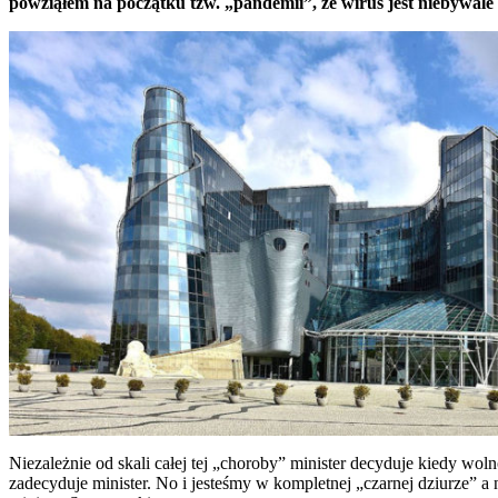
powziąłem na początku tzw. „pandemii”, że wirus jest niebyw
Niezależnie od skali całej tej „choroby” minister decyduje kiedy wol
zadecyduje minister. No i jesteśmy w kompletnej „czarnej dziurze” a 