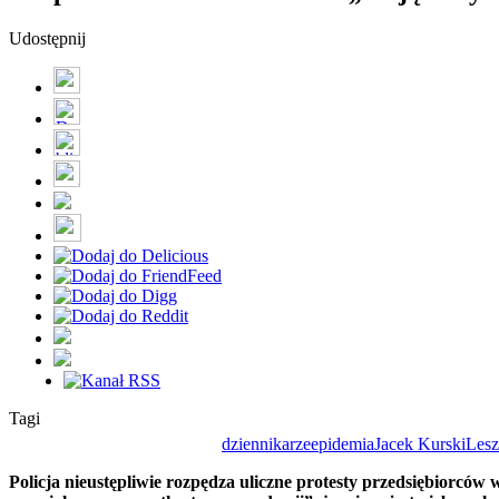
Udostępnij
Tagi
dziennikarze
epidemia
Jacek Kurski
Lesz
Policja nieustępliwie rozpędza uliczne protesty przedsiębiorców