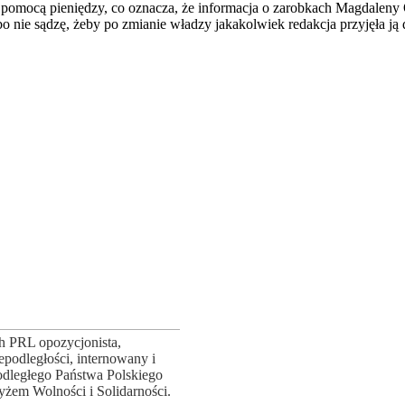
pomocą pieniędzy, co oznacza, że informacja o zarobkach Magdaleny Og
o nie sądzę, żeby po zmianie władzy jakakolwiek redakcja przyjęła ją 
ch PRL opozycjonista,
podległości, internowany i
odległego Państwa Polskiego
żem Wolności i Solidarności.