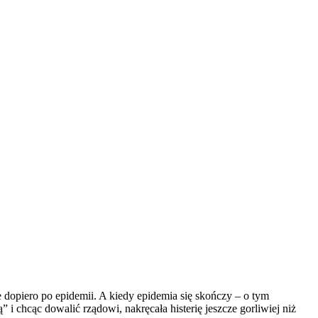
e dopiero po epidemii. A kiedy epidemia się skończy – o tym
 i chcąc dowalić rządowi, nakręcała histerię jeszcze gorliwiej niż