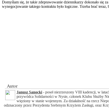
Domyślam się, że takie zdeprawowanie dziennikarzy dokonało się za 
wynegocjowanie takiego kontraktu było logiczne. Trzeba brać teraz, b
Autor
Janusz Sanocki
- poseł niezrzeszony VIII kadencji, w lata
przywódca Solidarności w Nysie, członek Klubu Służby Nie
więziony w stanie wojennym. Za działalność na rzecz Niep
odznaczony przez Prezydenta Srebrnym Krzyżem Zasługi, oraz Krzy