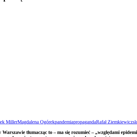
ek Miller
Magdalena Ogórek
pandemia
propaganda
Rafał Ziemkiewicz
sl
 w Warszawie tłumacząc to – ma się rozumieć – „względami epidemi