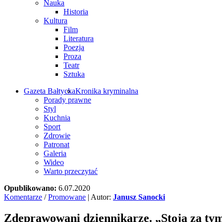
Nauka
Historia
Kultura
Film
Literatura
Poezja
Proza
Teatr
Sztuka
Gazeta Bałtycka
Kronika kryminalna
Porady prawne
Styl
Kuchnia
Sport
Zdrowie
Patronat
Galeria
Wideo
Warto przeczytać
Opublikowano:
6.07.2020
Komentarze
/
Promowane
| Autor:
Janusz Sanocki
Zdeprawowani dziennikarze. „Stoją za tym