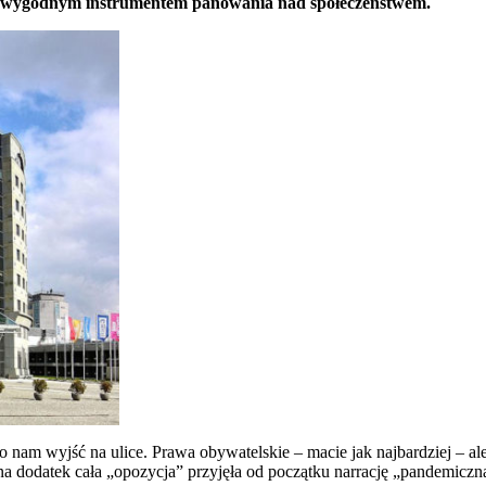
ale wygodnym instrumentem panowania nad społeczeństwem.
no nam wyjść na ulice. Prawa obywatelskie – macie jak najbardziej – al
na dodatek cała „opozycja” przyjęła od początku narrację „pandemiczną”