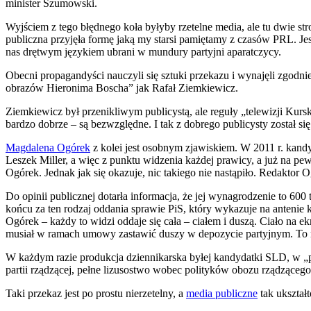
minister Szumowski.
Wyjściem z tego błędnego koła byłyby rzetelne media, ale tu dwie st
publiczna przyjęła formę jaką my starsi pamiętamy z czasów PRL. Jest
nas drętwym językiem ubrani w mundury partyjni aparatczycy.
Obecni propagandyści nauczyli się sztuki przekazu i wynajęli zgodni
obrazów Hieronima Boscha” jak Rafał Ziemkiewicz.
Ziemkiewicz był przenikliwym publicystą, ale reguły „telewizji Kursk
bardzo dobrze – są bezwzględne. I tak z dobrego publicysty został si
Magdalena Ogórek
z kolei jest osobnym zjawiskiem. W 2011 r. kand
Leszek Miller, a więc z punktu widzenia każdej prawicy, a już na p
Ogórek. Jednak jak się okazuje, nic takiego nie nastąpiło. Redaktor 
Do opinii publicznej dotarła informacja, że jej wynagrodzenie to 600 t
końcu za ten rodzaj oddania sprawie PiS, który wykazuje na antenie
Ogórek – każdy to widzi oddaje się cała – ciałem i duszą. Ciało na e
musiał w ramach umowy zastawić duszy w depozycie partyjnym. To 
W każdym razie produkcja dziennikarska byłej kandydatki SLD, w „pr
partii rządzącej, pełne lizusostwo wobec polityków obozu rządzącego,
Taki przekaz jest po prostu nierzetelny, a
media publiczne
tak ukształ