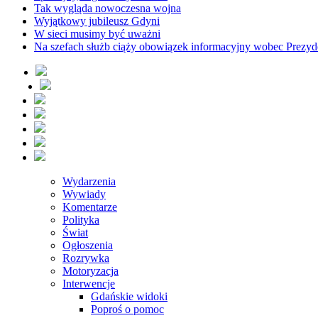
Tak wygląda nowoczesna wojna
Wyjątkowy jubileusz Gdyni
W sieci musimy być uważni
Na szefach służb ciąży obowiązek informacyjny wobec Prezyd
Wydarzenia
Wywiady
Komentarze
Polityka
Świat
Ogłoszenia
Rozrywka
Motoryzacja
Interwencje
Gdańskie widoki
Poproś o pomoc