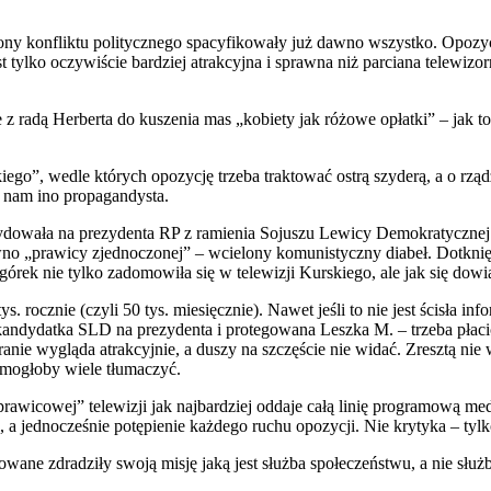
rony konfliktu politycznego spacyfikowały już dawno wszystko. Opozyc
 tylko oczywiście bardziej atrakcyjna i sprawna niż parciana telewizor
e z radą Herberta do kuszenia mas „kobiety jak różowe opłatki” – jak 
iego”, wedle których opozycję trzeba traktować ostrą szyderą, a o rzą
ę nam ino propagandysta.
ydowała na prezydenta RP z ramienia Sojuszu Lewicy Demokratycznej –
ewno „prawicy zjednoczonej” – wcielony komunistyczny diabeł. Dotknię
Ogórek nie tylko zadomowiła się w telewizji Kurskiego, ale jak się dow
ys. rocznie (czyli 50 tys. miesięcznie). Nawet jeśli to nie jest ścisła
 kandydatka SLD na prezydenta i protegowana Leszka M. – trzeba płaci
kranie wygląda atrakcyjnie, a duszy na szczęście nie widać. Zresztą ni
mogłoby wiele tłumaczyć.
awicowej” telewizji jak najbardziej oddaje całą linię programową me
 a jednocześnie potępienie każdego ruchu opozycji. Nie krytyka – tylk
towane zdradziły swoją misję jaką jest służba społeczeństwu, a nie słu