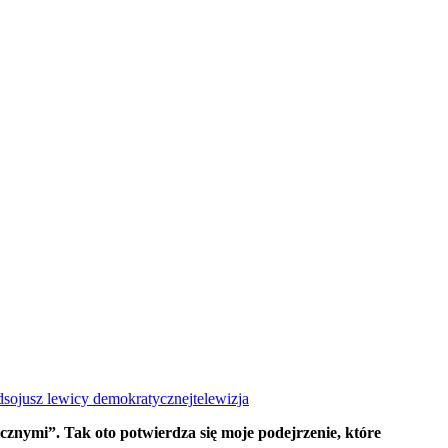
d
sojusz lewicy demokratycznej
telewizja
cznymi”. Tak oto potwierdza się moje podejrzenie, które