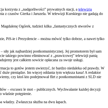
ja korzysta z „nadgorliwości” prywatnych stacji, a
telewizja
nia z czasów Gierka i Jaruzela. W telewizji Kurskiego nie gadają do
to Magdalenę Ogórek, tudzież kilka „fantastycznych stworów z
dzie, PiS-ie i Prezydencie – można mówić tylko dobrze, a nawet tylko
 siły jak najbardziej postkomunistycznej. Jej promotorem był sam
cie takiego powinno eliminować z „prawicowej” telewizji panią
iadujemy jest całkiem sowicie opłacana za swoje usługi.
 informacja to gotów jestem uwierzyć, że bardzo niedaleka od prawdy. W
ć duże pieniądze. Im więcej oddania tym większa kasa! A redaktor
e wiemy, czy ktoś kto podejmował flirt z postkomunistami z SLD nie
diów – excusez le mot – publicznych. Wychwalanie każdej decyzji
o właśnie potępienie.
żba władzy. Zwłaszcza służba na dwu łapach.