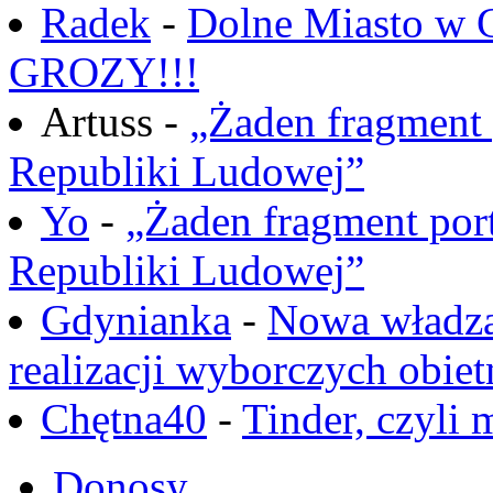
Radek
-
Dolne Miasto w
GROZY!!!
Artuss -
„Żaden fragment 
Republiki Ludowej”
Yo
-
„Żaden fragment port
Republiki Ludowej”
Gdynianka
-
Nowa władza
realizacji wyborczych obiet
Chętna40
-
Tinder, czyli 
Donosy