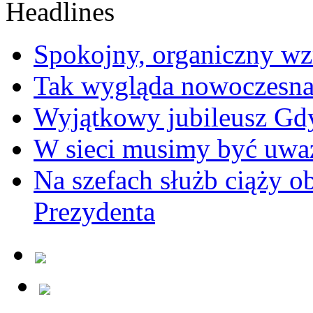
Spokojny, organiczny wz
Tak wygląda nowoczesna
Wyjątkowy jubileusz Gd
W sieci musimy być uwa
Na szefach służb ciąży 
Prezydenta