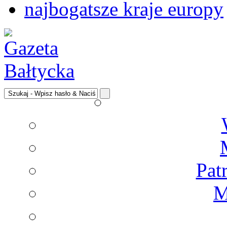
najbogatsze kraje europy
Pat
M