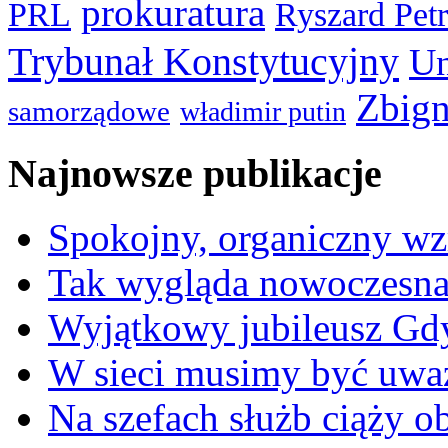
prokuratura
PRL
Ryszard Pet
Trybunał Konstytucyjny
Un
Zbign
samorządowe
władimir putin
Najnowsze publikacje
Spokojny, organiczny wz
Tak wygląda nowoczesna
Wyjątkowy jubileusz Gd
W sieci musimy być uwa
Na szefach służb ciąży 