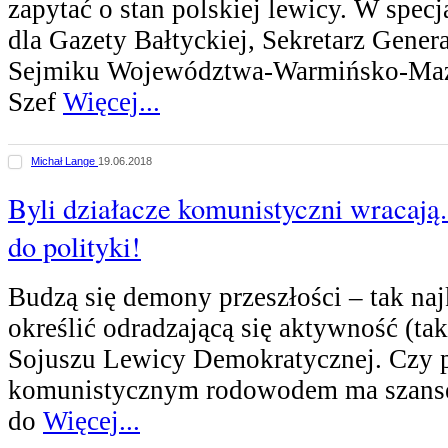
zapytać o stan polskiej lewicy. W spe
dla Gazety Bałtyckiej, Sekretarz Gene
Sejmiku Województwa-Warmińsko-Maz
Szef
Więcej...
Michał Lange
19.06.2018
Byli działacze komunistyczni wracaj
do polityki!
Budzą się demony przeszłości – tak na
określić odradzającą się aktywność (ta
Sojuszu Lewicy Demokratycznej. Czy p
komunistycznym rodowodem ma szanse
do
Więcej...