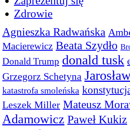
Zaprezentuj się
Zdrowie
Agnieszka Radwańska
Ambe
Beata Szydło
Macierewicz
Br
donald tusk
Donald Trump
Jarosła
Grzegorz Schetyna
konstytucj
katastrofa smoleńska
Mateusz Mora
Leszek Miller
Adamowicz
Paweł Kukiz