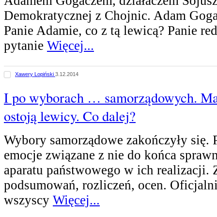
Adamem Gogaczem, działaczem Sojus
Demokratycznej z Chojnic. Adam Goga
Panie Adamie, co z tą lewicą? Panie red
pytanie
Więcej...
Xawery Lopiński
3.12.2014
I po wyborach … samorządowych. Malb
ostoją lewicy. Co dalej?
Wybory samorządowe zakończyły się. 
emocje związane z nie do końca spraw
aparatu państwowego w ich realizacji. 
podsumowań, rozliczeń, ocen. Oficjaln
wszyscy
Więcej...