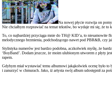
Na nowej płycie rozwija on pomys
Nie chciałbym rozprawiać na temat tekstów, bo wydaje mi się, że to 
To, co najbardziej przyciąga mnie do TH@ KID’a, to niesamowite flo
melodycznego brzmienia, podchodzącego nawet pod PBR&B, czy j
Stylistyka numerów jest bardzo podobna, aczkolwiek myślę, że bardzi
‘BoyBand’. Dodam jeszcze, że moim ulubionym utworem z płyty jest
rapem.
Gdybym miał wystawiać temu albumowi jakąkolwiek ocenę było to 
i zanurzyć w chmurach. Jako, iż artysta swój album udostępnił za p