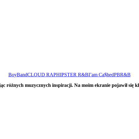
BoyBand
CLOUD RAP
HIPSTER R&B
I’am Ca$hed
PBR&B
ąc różnych muzycznych inspiracji. Na moim ekranie pojawił się kl