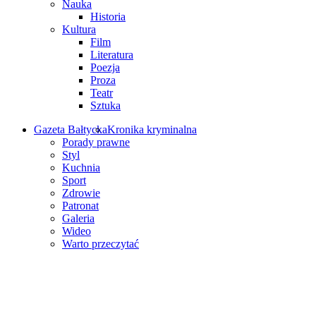
Nauka
Historia
Kultura
Film
Literatura
Poezja
Proza
Teatr
Sztuka
Gazeta Bałtycka
Kronika kryminalna
Porady prawne
Styl
Kuchnia
Sport
Zdrowie
Patronat
Galeria
Wideo
Warto przeczytać