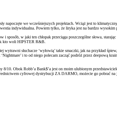
ły napoczęte we wcześniejszych projektach. Wciąż jest to klimatyczn
kwestia indywidualna. Powiem tylko, że liryka jest na bardzo wysokim 
w i sposób, w jaki ten chłopak przeciąga poszczególne słowa, starają
ak kto woli HIPSTER R&B.
ej wytrawni słuchacze ‘wyłowią’ takie smaczki, jak na przykład śpiew
 ‘Nightmare’ i to od niego polecam zacząć podróż przez deepową krai
by 8/10. Obok Robb’a Bank$’a jest on moim ulubionym przedstawici
ośrednictwem cyfrowej dystrybucji ZA DARMO, możecie go pobrać na je