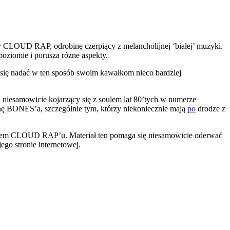
y CLOUD RAP, odrobinę czerpiący z melancholijnej ‘białej’ muzyki.
poziomie i porusza różne aspekty.
c się nadać w ten sposób swoim kawałkom nieco bardziej
, niesamowicie kojarzący się z soulem lat 80’tych w numerze
nę BONES’a, szczególnie tym, którzy niekoniecznie mają
po
drodze z
elem CLOUD RAP’u. Materiał ten pomaga się niesamowicie oderwać
go stronie internetowej.