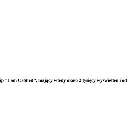
ip ”I’am Ca$hed’’, mający wtedy około 2 tysięcy wyświetleń i od