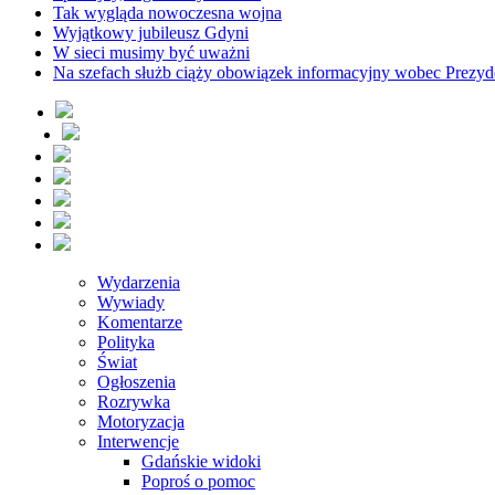
Tak wygląda nowoczesna wojna
Wyjątkowy jubileusz Gdyni
W sieci musimy być uważni
Na szefach służb ciąży obowiązek informacyjny wobec Prezyd
Wydarzenia
Wywiady
Komentarze
Polityka
Świat
Ogłoszenia
Rozrywka
Motoryzacja
Interwencje
Gdańskie widoki
Poproś o pomoc