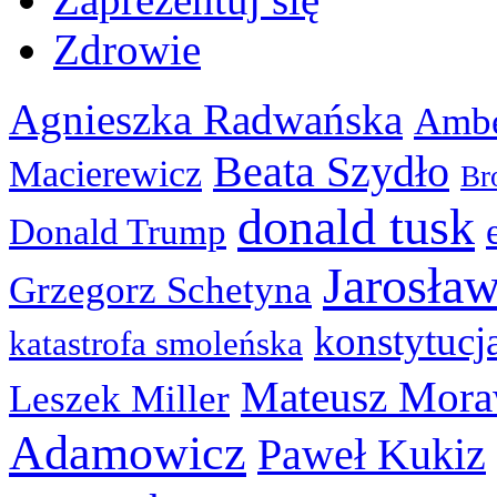
Zdrowie
Agnieszka Radwańska
Ambe
Beata Szydło
Macierewicz
Br
donald tusk
Donald Trump
Jarosła
Grzegorz Schetyna
konstytucj
katastrofa smoleńska
Mateusz Mora
Leszek Miller
Adamowicz
Paweł Kukiz