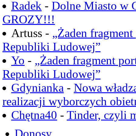
Radek
-
Dolne Miasto w
GROZY!!!
Artuss -
„Żaden fragment 
Republiki Ludowej”
Yo
-
„Żaden fragment port
Republiki Ludowej”
Gdynianka
-
Nowa władza
realizacji wyborczych obiet
Chętna40
-
Tinder, czyli 
Donosy