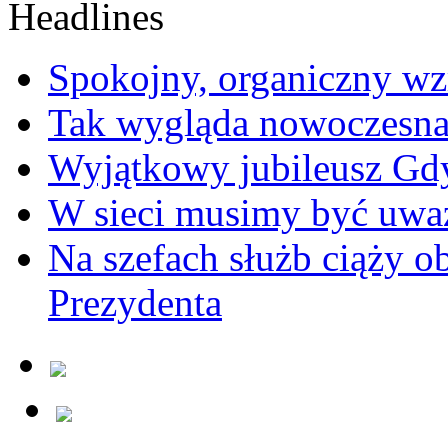
Spokojny, organiczny wz
Tak wygląda nowoczesna
Wyjątkowy jubileusz Gd
W sieci musimy być uwa
Na szefach służb ciąży 
Prezydenta