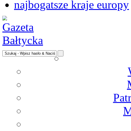
najbogatsze kraje europy
Pat
M