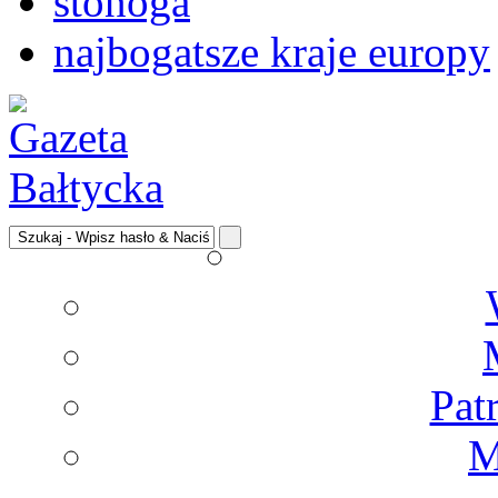
stonoga
najbogatsze kraje europy
Pat
M