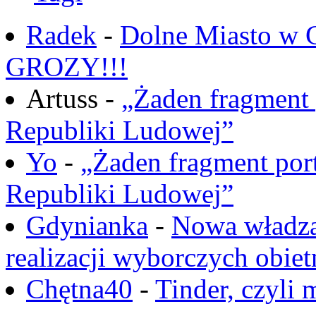
Radek
-
Dolne Miasto w
GROZY!!!
Artuss -
„Żaden fragment 
Republiki Ludowej”
Yo
-
„Żaden fragment port
Republiki Ludowej”
Gdynianka
-
Nowa władza
realizacji wyborczych obiet
Chętna40
-
Tinder, czyli 