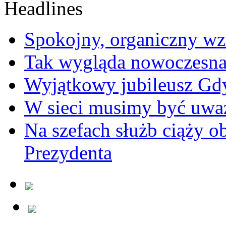
Spokojny, organiczny wz
Tak wygląda nowoczesna
Wyjątkowy jubileusz Gd
W sieci musimy być uwa
Na szefach służb ciąży 
Prezydenta