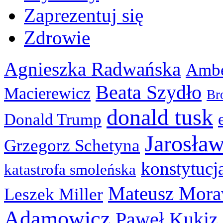
Zaprezentuj się
Zdrowie
Agnieszka Radwańska
Ambe
Beata Szydło
Macierewicz
Br
donald tusk
Donald Trump
Jarosła
Grzegorz Schetyna
konstytucj
katastrofa smoleńska
Mateusz Mora
Leszek Miller
Adamowicz
Paweł Kukiz