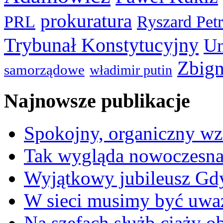
prokuratura
PRL
Ryszard Pet
Trybunał Konstytucyjny
Un
Zbign
samorządowe
władimir putin
Najnowsze publikacje
Spokojny, organiczny wz
Tak wygląda nowoczesna
Wyjątkowy jubileusz Gd
W sieci musimy być uwa
Na szefach służb ciąży 