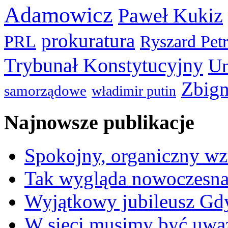
Adamowicz
Paweł Kukiz
prokuratura
PRL
Ryszard Pet
Trybunał Konstytucyjny
Un
Zbign
samorządowe
władimir putin
Najnowsze publikacje
Spokojny, organiczny wz
Tak wygląda nowoczesna
Wyjątkowy jubileusz Gd
W sieci musimy być uwa