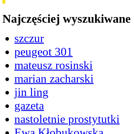
Najczęściej wyszukiwane
szczur
peugeot 301
mateusz rosinski
marian zacharski
jin ling
gazeta
nastoletnie prostytutki
Ewa Kłobukowska