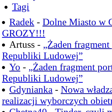
Tagi
Radek
-
Dolne Miasto w
GROZY!!!
Artuss -
„Żaden fragment 
Republiki Ludowej”
Yo
-
„Żaden fragment port
Republiki Ludowej”
Gdynianka
-
Nowa władza
realizacji wyborczych obiet
Chętna40
-
Tinder, czyli 