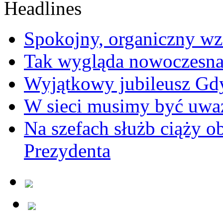
Spokojny, organiczny wz
Tak wygląda nowoczesna
Wyjątkowy jubileusz Gd
W sieci musimy być uwa
Na szefach służb ciąży 
Prezydenta