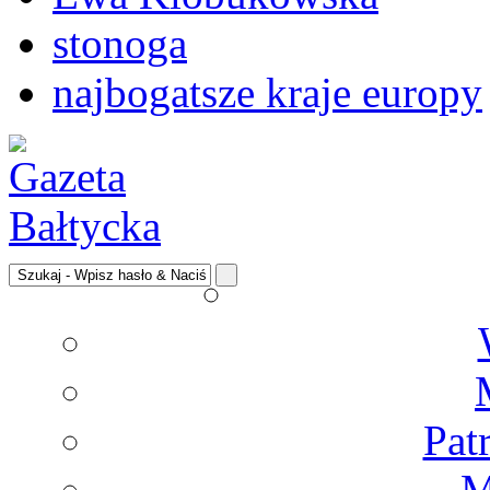
stonoga
najbogatsze kraje europy
Pat
M