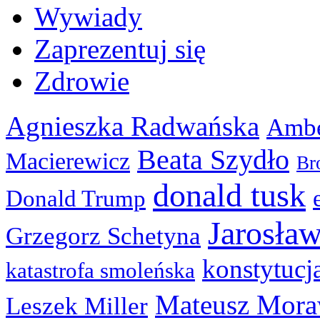
Wywiady
Zaprezentuj się
Zdrowie
Agnieszka Radwańska
Ambe
Beata Szydło
Macierewicz
Br
donald tusk
Donald Trump
Jarosła
Grzegorz Schetyna
konstytucj
katastrofa smoleńska
Mateusz Mora
Leszek Miller