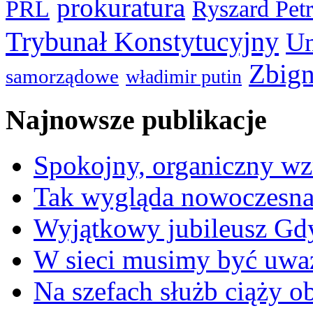
prokuratura
PRL
Ryszard Pet
Trybunał Konstytucyjny
Un
Zbign
samorządowe
władimir putin
Najnowsze publikacje
Spokojny, organiczny wz
Tak wygląda nowoczesna
Wyjątkowy jubileusz Gd
W sieci musimy być uwa
Na szefach służb ciąży 