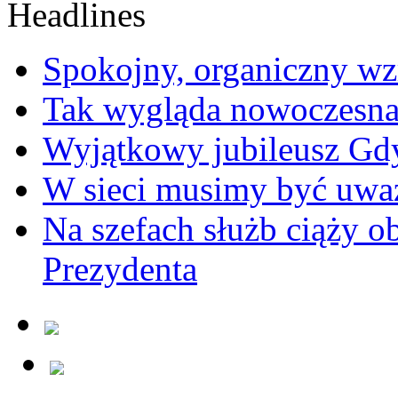
Spokojny, organiczny wz
Tak wygląda nowoczesna
Wyjątkowy jubileusz Gd
W sieci musimy być uwa
Na szefach służb ciąży 
Prezydenta