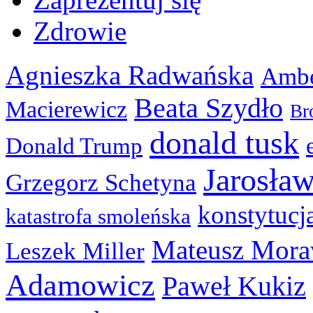
Zdrowie
Agnieszka Radwańska
Ambe
Beata Szydło
Macierewicz
Br
donald tusk
Donald Trump
Jarosła
Grzegorz Schetyna
konstytucj
katastrofa smoleńska
Mateusz Mora
Leszek Miller
Adamowicz
Paweł Kukiz