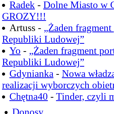
Radek
-
Dolne Miasto w
GROZY!!!
Artuss -
„Żaden fragment 
Republiki Ludowej”
Yo
-
„Żaden fragment port
Republiki Ludowej”
Gdynianka
-
Nowa władza
realizacji wyborczych obiet
Chętna40
-
Tinder, czyli 
Donosy