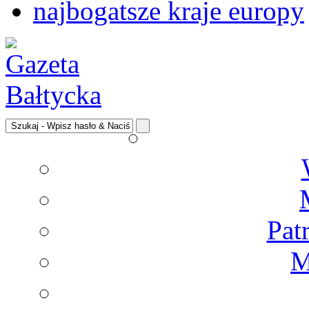
najbogatsze kraje europy
Pat
M