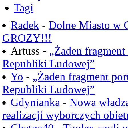
Tagi
Radek
-
Dolne Miasto w
GROZY!!!
Artuss -
„Żaden fragment 
Republiki Ludowej”
Yo
-
„Żaden fragment port
Republiki Ludowej”
Gdynianka
-
Nowa władza
realizacji wyborczych obiet
Chętna40
-
Tinder, czyli 