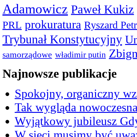
Adamowicz
Paweł Kukiz
prokuratura
PRL
Ryszard Pet
Trybunał Konstytucyjny
Un
Zbign
samorządowe
władimir putin
Najnowsze publikacje
Spokojny, organiczny wz
Tak wygląda nowoczesna
Wyjątkowy jubileusz Gd
W sieci musimy być uwa