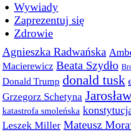
Wywiady
Zaprezentuj się
Zdrowie
Agnieszka Radwańska
Ambe
Beata Szydło
Macierewicz
Br
donald tusk
Donald Trump
Jarosła
Grzegorz Schetyna
konstytucj
katastrofa smoleńska
Mateusz Mora
Leszek Miller