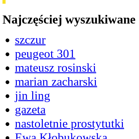
Najczęściej wyszukiwane
szczur
peugeot 301
mateusz rosinski
marian zacharski
jin ling
gazeta
nastoletnie prostytutki
Ewa Kłobukowska