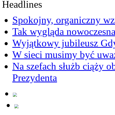
Spokojny, organiczny wz
Tak wygląda nowoczesna
Wyjątkowy jubileusz Gd
W sieci musimy być uwa
Na szefach służb ciąży 
Prezydenta