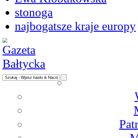
stonoga
najbogatsze kraje europy
Pat
M