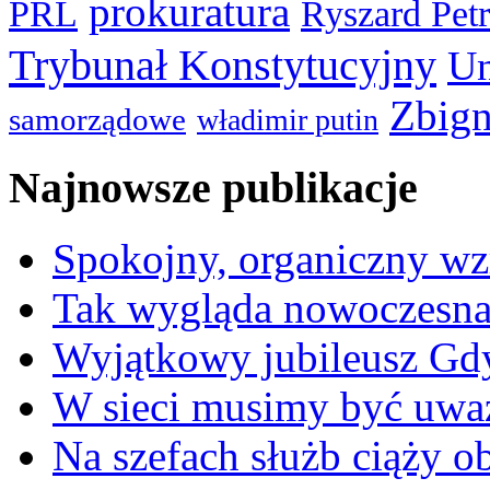
prokuratura
PRL
Ryszard Pet
Trybunał Konstytucyjny
Un
Zbign
samorządowe
władimir putin
Najnowsze publikacje
Spokojny, organiczny wz
Tak wygląda nowoczesna
Wyjątkowy jubileusz Gd
W sieci musimy być uwa
Na szefach służb ciąży 