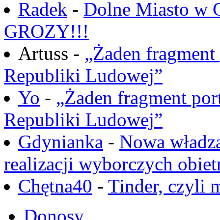
Radek
-
Dolne Miasto w
GROZY!!!
Artuss -
„Żaden fragment 
Republiki Ludowej”
Yo
-
„Żaden fragment port
Republiki Ludowej”
Gdynianka
-
Nowa władza
realizacji wyborczych obiet
Chętna40
-
Tinder, czyli 
Donosy