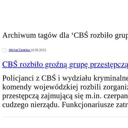
Archiwum tagów dla ‘CBŚ rozbiło grup
Michał Zagłoba
18.09.2013
CBŚ rozbiło groźną grupę przestępcz
Policjanci z CBŚ i wydziału kryminaln
komendy wojewódzkiej rozbili zorgan
przestępczą zajmującą się m.in. czerpa
cudzego nierządu. Funkcjonariusze zat