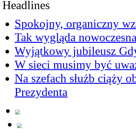
Spokojny, organiczny wz
Tak wygląda nowoczesna
Wyjątkowy jubileusz Gd
W sieci musimy być uwa
Na szefach służb ciąży 
Prezydenta