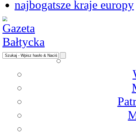
najbogatsze kraje europy
Pat
M