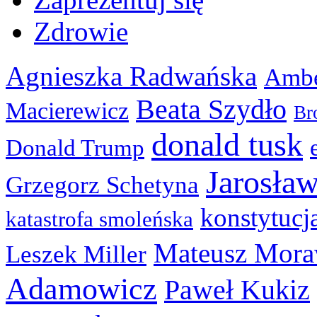
Zdrowie
Agnieszka Radwańska
Ambe
Beata Szydło
Macierewicz
Br
donald tusk
Donald Trump
Jarosła
Grzegorz Schetyna
konstytucj
katastrofa smoleńska
Mateusz Mora
Leszek Miller
Adamowicz
Paweł Kukiz