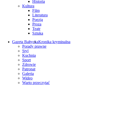
Historia
Kultura
Film
Literatura
Poezja
Proza
Teatr
Sztuka
Gazeta Bałtycka
Kronika kryminalna
Porady prawne
Styl
Kuchnia
Sport
Zdrowie
Patronat
Galeria
Wideo
Warto przeczytać