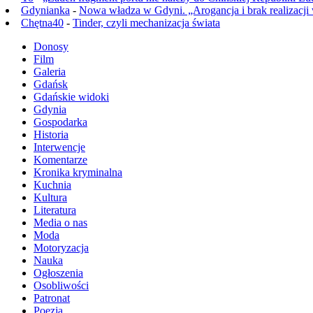
Gdynianka
-
Nowa władza w Gdyni. „Arogancja i brak realizacji
Chętna40
-
Tinder, czyli mechanizacja świata
Donosy
Film
Galeria
Gdańsk
Gdańskie widoki
Gdynia
Gospodarka
Historia
Interwencje
Komentarze
Kronika kryminalna
Kuchnia
Kultura
Literatura
Media o nas
Moda
Motoryzacja
Nauka
Ogłoszenia
Osobliwości
Patronat
Poezja