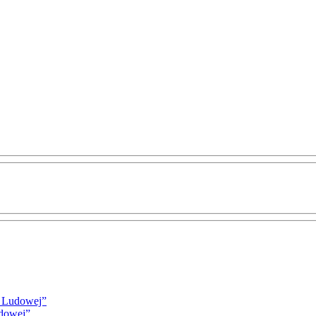
i Ludowej”
udowej”