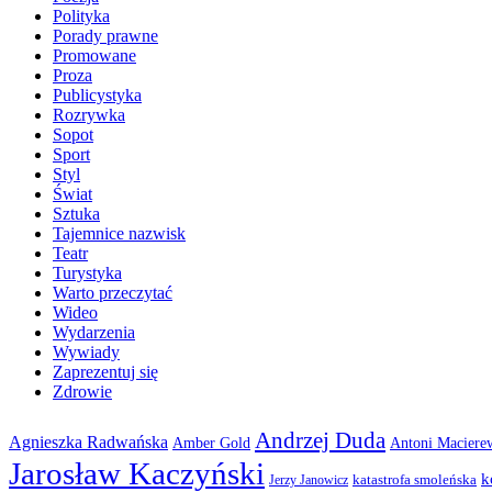
Polityka
Porady prawne
Promowane
Proza
Publicystyka
Rozrywka
Sopot
Sport
Styl
Świat
Sztuka
Tajemnice nazwisk
Teatr
Turystyka
Warto przeczytać
Wideo
Wydarzenia
Wywiady
Zaprezentuj się
Zdrowie
Andrzej Duda
Agnieszka Radwańska
Amber Gold
Antoni Maciere
Jarosław Kaczyński
k
katastrofa smoleńska
Jerzy Janowicz