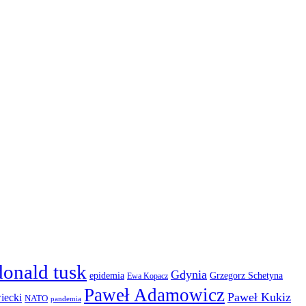
donald tusk
Gdynia
epidemia
Grzegorz Schetyna
Ewa Kopacz
Paweł Adamowicz
Paweł Kukiz
iecki
NATO
pandemia