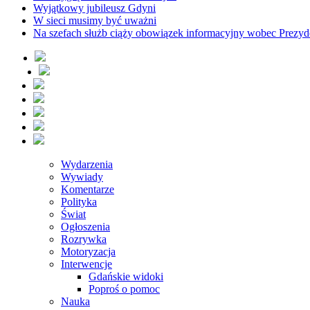
Wyjątkowy jubileusz Gdyni
W sieci musimy być uważni
Na szefach służb ciąży obowiązek informacyjny wobec Prezyd
Wydarzenia
Wywiady
Komentarze
Polityka
Świat
Ogłoszenia
Rozrywka
Motoryzacja
Interwencje
Gdańskie widoki
Poproś o pomoc
Nauka