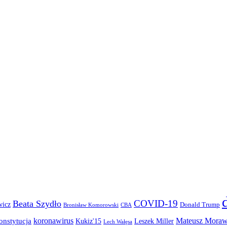
COVID-19
Beata Szydło
wicz
Donald Trump
Bronisław Komorowski
CBA
koronawirus
Mateusz Moraw
onstytucja
Kukiz'15
Leszek Miller
Lech Wałęsa