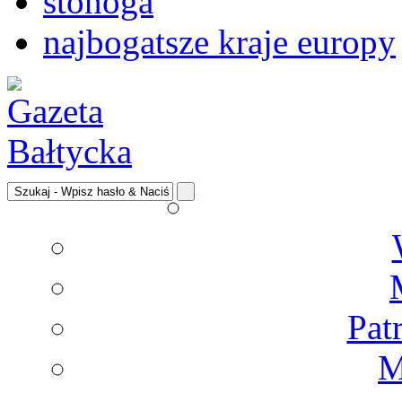
stonoga
najbogatsze kraje europy
Pat
M