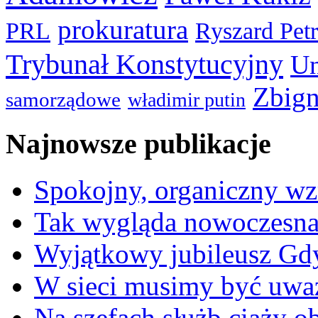
prokuratura
PRL
Ryszard Pet
Trybunał Konstytucyjny
Un
Zbign
samorządowe
władimir putin
Najnowsze publikacje
Spokojny, organiczny wz
Tak wygląda nowoczesna
Wyjątkowy jubileusz Gd
W sieci musimy być uwa
Na szefach służb ciąży 