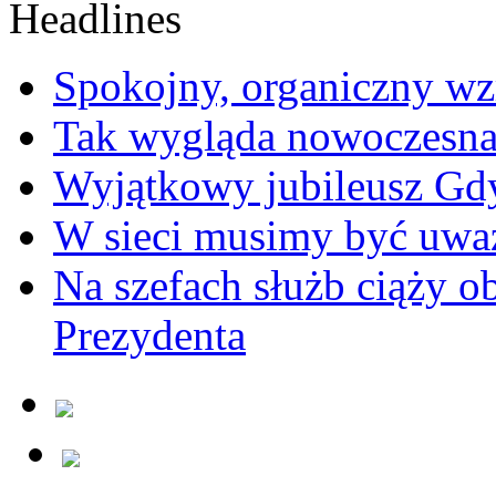
Spokojny, organiczny wz
Tak wygląda nowoczesna
Wyjątkowy jubileusz Gd
W sieci musimy być uwa
Na szefach służb ciąży 
Prezydenta