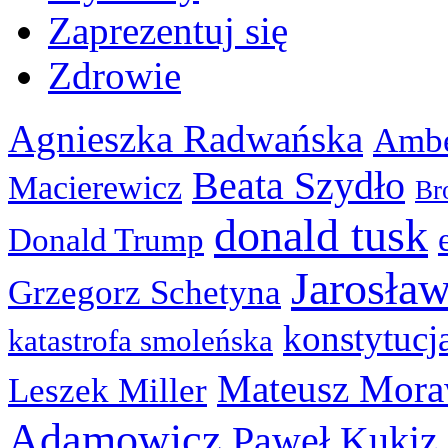
Zaprezentuj się
Zdrowie
Agnieszka Radwańska
Ambe
Beata Szydło
Macierewicz
Br
donald tusk
Donald Trump
Jarosła
Grzegorz Schetyna
konstytucj
katastrofa smoleńska
Mateusz Mora
Leszek Miller
Adamowicz
Paweł Kukiz