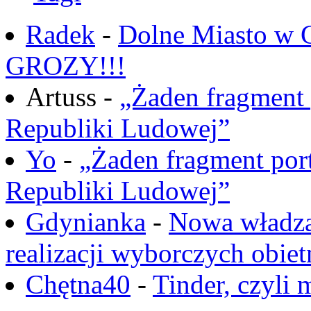
Radek
-
Dolne Miasto w
GROZY!!!
Artuss -
„Żaden fragment 
Republiki Ludowej”
Yo
-
„Żaden fragment port
Republiki Ludowej”
Gdynianka
-
Nowa władza
realizacji wyborczych obiet
Chętna40
-
Tinder, czyli 