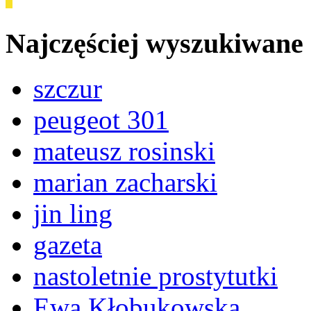
Najczęściej wyszukiwane
szczur
peugeot 301
mateusz rosinski
marian zacharski
jin ling
gazeta
nastoletnie prostytutki
Ewa Kłobukowska