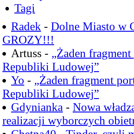
Tagi
Radek
-
Dolne Miasto w
GROZY!!!
Artuss -
„Żaden fragment 
Republiki Ludowej”
Yo
-
„Żaden fragment port
Republiki Ludowej”
Gdynianka
-
Nowa władza
realizacji wyborczych obiet
Chętna40
-
Tinder, czyli 