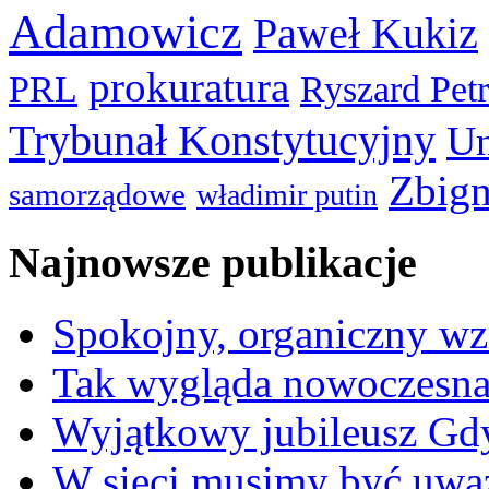
Adamowicz
Paweł Kukiz
prokuratura
PRL
Ryszard Pet
Trybunał Konstytucyjny
Un
Zbign
samorządowe
władimir putin
Najnowsze publikacje
Spokojny, organiczny wz
Tak wygląda nowoczesna
Wyjątkowy jubileusz Gd
W sieci musimy być uwa