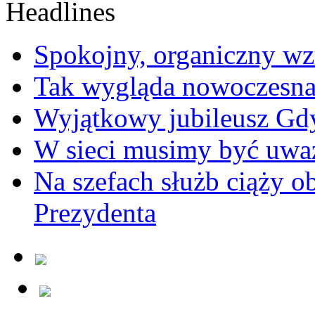
Spokojny, organiczny wz
Tak wygląda nowoczesna
Wyjątkowy jubileusz Gd
W sieci musimy być uwa
Na szefach służb ciąży 
Prezydenta