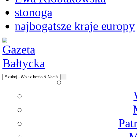
stonoga
najbogatsze kraje europy
Pat
M