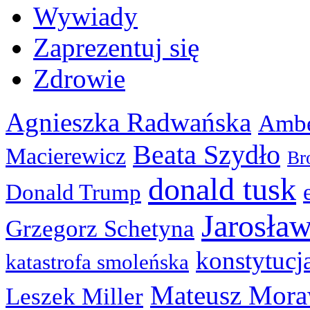
Wywiady
Zaprezentuj się
Zdrowie
Agnieszka Radwańska
Ambe
Beata Szydło
Macierewicz
Br
donald tusk
Donald Trump
Jarosła
Grzegorz Schetyna
konstytucj
katastrofa smoleńska
Mateusz Mora
Leszek Miller