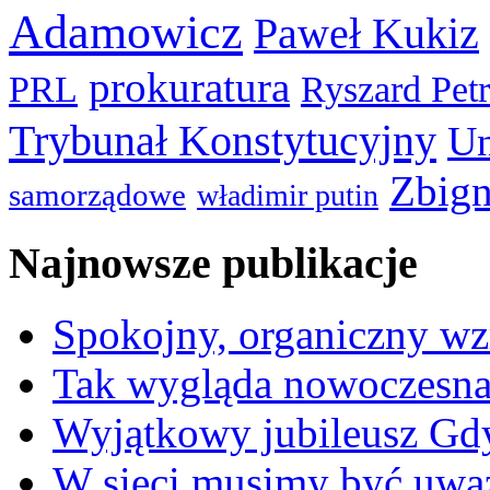
Adamowicz
Paweł Kukiz
prokuratura
PRL
Ryszard Pet
Trybunał Konstytucyjny
Un
Zbign
samorządowe
władimir putin
Najnowsze publikacje
Spokojny, organiczny wz
Tak wygląda nowoczesna
Wyjątkowy jubileusz Gd
W sieci musimy być uwa