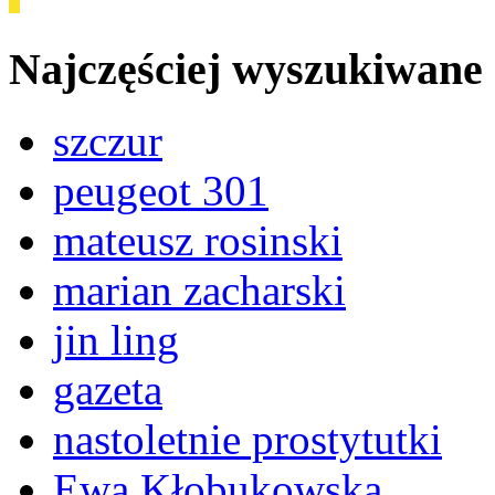
Najczęściej wyszukiwane
szczur
peugeot 301
mateusz rosinski
marian zacharski
jin ling
gazeta
nastoletnie prostytutki
Ewa Kłobukowska