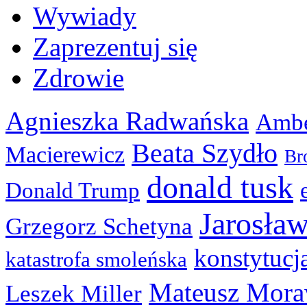
Wywiady
Zaprezentuj się
Zdrowie
Agnieszka Radwańska
Ambe
Beata Szydło
Macierewicz
Br
donald tusk
Donald Trump
Jarosła
Grzegorz Schetyna
konstytucj
katastrofa smoleńska
Mateusz Mora
Leszek Miller