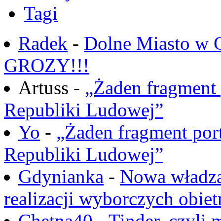
Tagi
Radek
-
Dolne Miasto w
GROZY!!!
Artuss -
„Żaden fragment 
Republiki Ludowej”
Yo
-
„Żaden fragment port
Republiki Ludowej”
Gdynianka
-
Nowa władza
realizacji wyborczych obiet
Chętna40
-
Tinder, czyli 