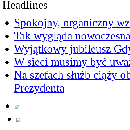
Spokojny, organiczny wz
Tak wygląda nowoczesna
Wyjątkowy jubileusz Gd
W sieci musimy być uwa
Na szefach służb ciąży 
Prezydenta