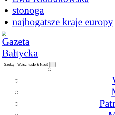
stonoga
najbogatsze kraje europy
Pat
M