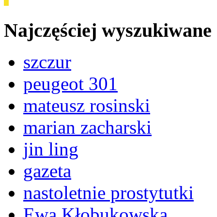
Najczęściej wyszukiwane
szczur
peugeot 301
mateusz rosinski
marian zacharski
jin ling
gazeta
nastoletnie prostytutki
Ewa Kłobukowska