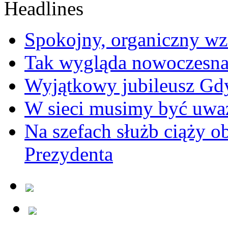
Spokojny, organiczny wz
Tak wygląda nowoczesna
Wyjątkowy jubileusz Gd
W sieci musimy być uwa
Na szefach służb ciąży 
Prezydenta