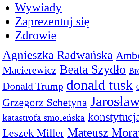
Wywiady
Zaprezentuj się
Zdrowie
Agnieszka Radwańska
Ambe
Beata Szydło
Macierewicz
Br
donald tusk
Donald Trump
Jarosła
Grzegorz Schetyna
konstytucj
katastrofa smoleńska
Mateusz Mora
Leszek Miller