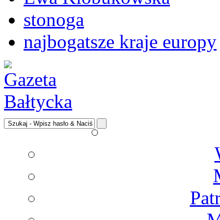
stonoga
najbogatsze kraje europy
Pat
M