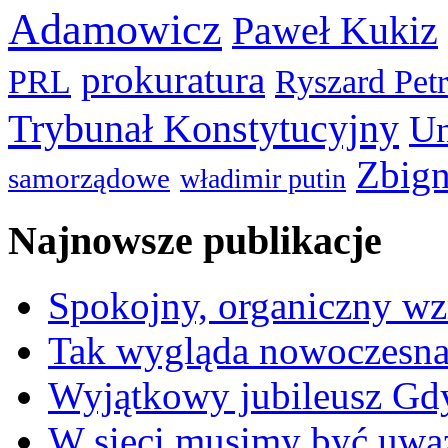
Adamowicz
Paweł Kukiz
prokuratura
PRL
Ryszard Pet
Trybunał Konstytucyjny
Un
Zbign
samorządowe
władimir putin
Najnowsze publikacje
Spokojny, organiczny wz
Tak wygląda nowoczesna
Wyjątkowy jubileusz Gd
W sieci musimy być uwa