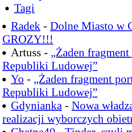
Tagi
Radek
-
Dolne Miasto w
GROZY!!!
Artuss -
„Żaden fragment 
Republiki Ludowej”
Yo
-
„Żaden fragment port
Republiki Ludowej”
Gdynianka
-
Nowa władza
realizacji wyborczych obiet
Chętna40
-
Tinder, czyli 