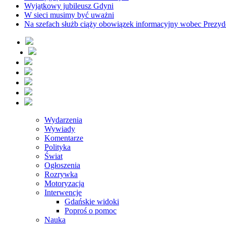
Wyjątkowy jubileusz Gdyni
W sieci musimy być uważni
Na szefach służb ciąży obowiązek informacyjny wobec Prezyd
Wydarzenia
Wywiady
Komentarze
Polityka
Świat
Ogłoszenia
Rozrywka
Motoryzacja
Interwencje
Gdańskie widoki
Poproś o pomoc
Nauka