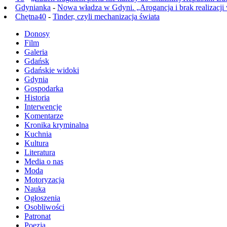
Gdynianka
-
Nowa władza w Gdyni. „Arogancja i brak realizacji
Chętna40
-
Tinder, czyli mechanizacja świata
Donosy
Film
Galeria
Gdańsk
Gdańskie widoki
Gdynia
Gospodarka
Historia
Interwencje
Komentarze
Kronika kryminalna
Kuchnia
Kultura
Literatura
Media o nas
Moda
Motoryzacja
Nauka
Ogłoszenia
Osobliwości
Patronat
Poezja