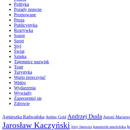
Polityka
Porady prawne
Promowane
Proza
Publicystyka
Rozrywka
Sopot
Sport
Styl
Świat
Sztuka
Tajemnice nazwisk
Teatr
Turystyka
Warto przeczytać
Wideo
Wydarzenia
Wywiady
Zaprezentuj się
Zdrowie
Andrzej Duda
Agnieszka Radwańska
Amber Gold
Antoni Maciere
Jarosław Kaczyński
k
katastrofa smoleńska
Jerzy Janowicz