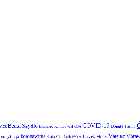
COVID-19
Beata Szydło
wicz
Donald Trump
Bronisław Komorowski
CBA
koronawirus
Mateusz Moraw
onstytucja
Kukiz'15
Leszek Miller
Lech Wałęsa