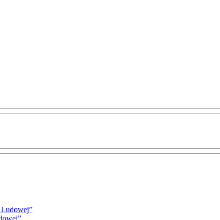
i Ludowej”
udowej”