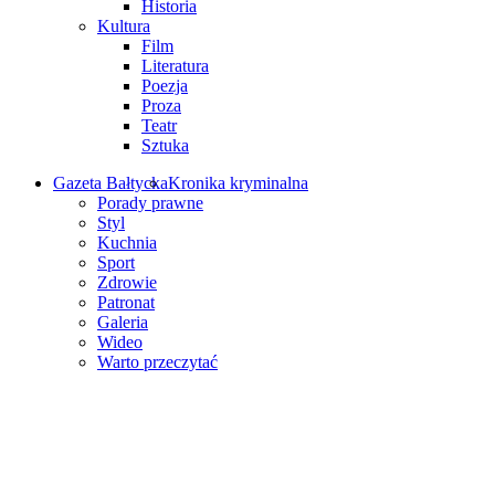
Historia
Kultura
Film
Literatura
Poezja
Proza
Teatr
Sztuka
Gazeta Bałtycka
Kronika kryminalna
Porady prawne
Styl
Kuchnia
Sport
Zdrowie
Patronat
Galeria
Wideo
Warto przeczytać