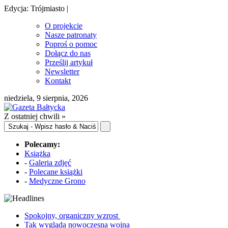
Edycja: Trójmiasto |
O projekcie
Nasze patronaty
Poproś o pomoc
Dołącz do nas
Prześlij artykuł
Newsletter
Kontakt
niedziela, 9 sierpnia, 2026
Z ostatniej chwili »
Polecamy:
Książka
-
Galeria zdjęć
-
Polecane książki
-
Medyczne Grono
Spokojny, organiczny wzrost
Tak wygląda nowoczesna wojna