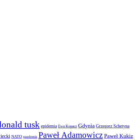
donald tusk
Gdynia
epidemia
Grzegorz Schetyna
Ewa Kopacz
Paweł Adamowicz
Paweł Kukiz
iecki
NATO
pandemia