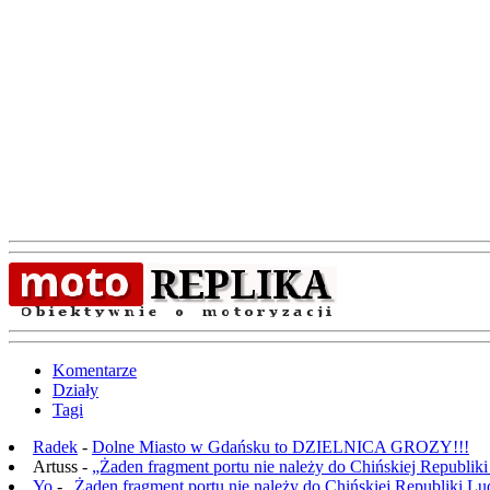
Komentarze
Działy
Tagi
Radek
-
Dolne Miasto w Gdańsku to DZIELNICA GROZY!!!
Artuss -
„Żaden fragment portu nie należy do Chińskiej Republik
Yo
-
„Żaden fragment portu nie należy do Chińskiej Republiki L