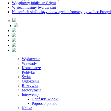
Wyjątkowy jubileusz Gdyni
W sieci musimy być uważni
Na szefach służb ciąży obowiązek informacyjny wobec Prezyd
Wydarzenia
Wywiady
Komentarze
Polityka
Świat
Ogłoszenia
Rozrywka
Motoryzacja
Interwencje
Gdańskie widoki
Poproś o pomoc
Nauka