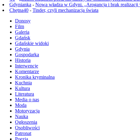
Gdynianka
-
Nowa władza w Gdyni. „Arogancja i brak realizacji
Chętna40
-
Tinder, czyli mechanizacja świata
Donosy
Film
Galeria
Gdańsk
Gdańskie widoki
Gdynia
Gospodarka
Historia
Interwencje
Komentarze
Kronika kryminalna
Kuchnia
Kultura
Literatura
Media o nas
Moda
Motoryzacja
Nauka
Ogłoszenia
Osobliwości
Patronat
Poezja