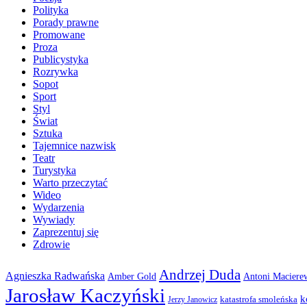
Polityka
Porady prawne
Promowane
Proza
Publicystyka
Rozrywka
Sopot
Sport
Styl
Świat
Sztuka
Tajemnice nazwisk
Teatr
Turystyka
Warto przeczytać
Wideo
Wydarzenia
Wywiady
Zaprezentuj się
Zdrowie
Andrzej Duda
Agnieszka Radwańska
Amber Gold
Antoni Maciere
Jarosław Kaczyński
k
katastrofa smoleńska
Jerzy Janowicz