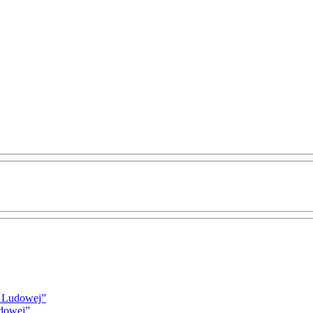
i Ludowej”
udowej”