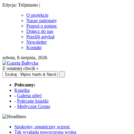
Edycja: Trójmiasto |
O projekcie
Nasze patronaty
Poproś o pomoc
Dołącz do nas
Prześlij artykuł
Newsletter
Kontakt
sobota, 8 sierpnia, 2026
Z ostatniej chwili »
Polecamy:
Książka
-
Galeria zdjęć
-
Polecane książki
-
Medyczne Grono
Spokojny, organiczny wzrost
Tak wygląda nowoczesna wojna