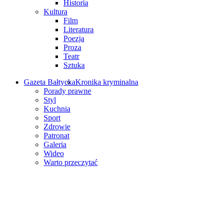
Historia
Kultura
Film
Literatura
Poezja
Proza
Teatr
Sztuka
Gazeta Bałtycka
Kronika kryminalna
Porady prawne
Styl
Kuchnia
Sport
Zdrowie
Patronat
Galeria
Wideo
Warto przeczytać