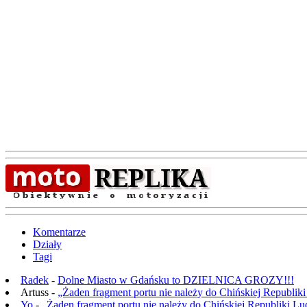
Komentarze
Działy
Tagi
Radek
-
Dolne Miasto w Gdańsku to DZIELNICA GROZY!!!
Artuss -
„Żaden fragment portu nie należy do Chińskiej Republik
Yo
-
„Żaden fragment portu nie należy do Chińskiej Republiki L