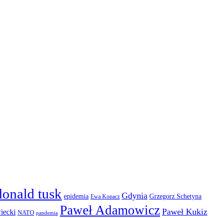
donald tusk
Gdynia
epidemia
Grzegorz Schetyna
Ewa Kopacz
Paweł Adamowicz
Paweł Kukiz
iecki
NATO
pandemia