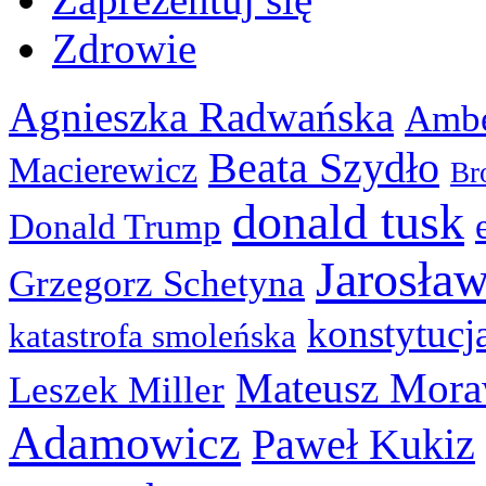
Zdrowie
Agnieszka Radwańska
Ambe
Beata Szydło
Macierewicz
Br
donald tusk
Donald Trump
Jarosła
Grzegorz Schetyna
konstytucj
katastrofa smoleńska
Mateusz Mora
Leszek Miller
Adamowicz
Paweł Kukiz