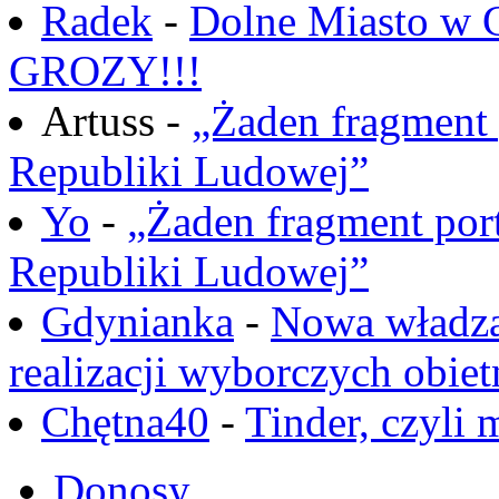
Radek
-
Dolne Miasto w
GROZY!!!
Artuss -
„Żaden fragment 
Republiki Ludowej”
Yo
-
„Żaden fragment port
Republiki Ludowej”
Gdynianka
-
Nowa władza
realizacji wyborczych obiet
Chętna40
-
Tinder, czyli 
Donosy