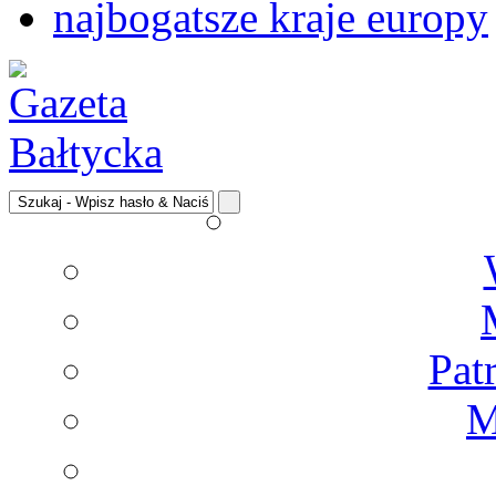
najbogatsze kraje europy
Pat
M