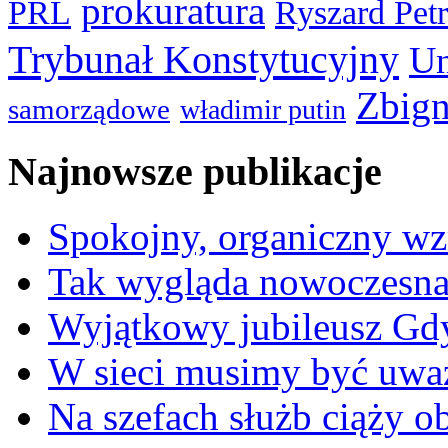
prokuratura
PRL
Ryszard Pet
Trybunał Konstytucyjny
Un
Zbign
samorządowe
władimir putin
Najnowsze publikacje
Spokojny, organiczny wz
Tak wygląda nowoczesna
Wyjątkowy jubileusz Gd
W sieci musimy być uwa
Na szefach służb ciąży 