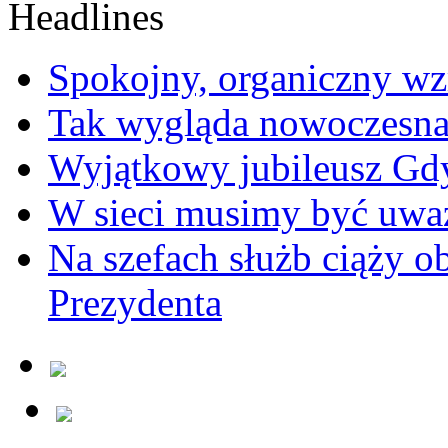
Spokojny, organiczny wz
Tak wygląda nowoczesna
Wyjątkowy jubileusz Gd
W sieci musimy być uwa
Na szefach służb ciąży 
Prezydenta