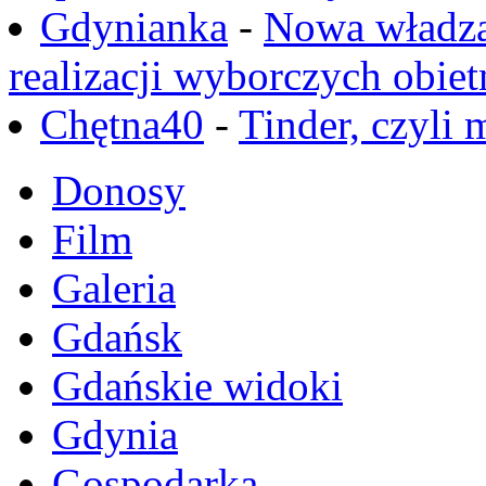
Gdynianka
-
Nowa władza
realizacji wyborczych obiet
Chętna40
-
Tinder, czyli 
Donosy
Film
Galeria
Gdańsk
Gdańskie widoki
Gdynia
Gospodarka