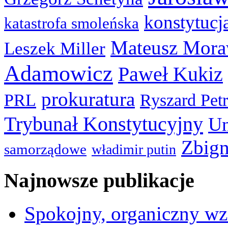
konstytucj
katastrofa smoleńska
Mateusz Mora
Leszek Miller
Adamowicz
Paweł Kukiz
prokuratura
PRL
Ryszard Pet
Trybunał Konstytucyjny
Un
Zbign
samorządowe
władimir putin
Najnowsze publikacje
Spokojny, organiczny wz