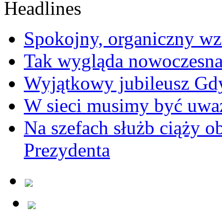
Spokojny, organiczny wz
Tak wygląda nowoczesna
Wyjątkowy jubileusz Gd
W sieci musimy być uwa
Na szefach służb ciąży 
Prezydenta