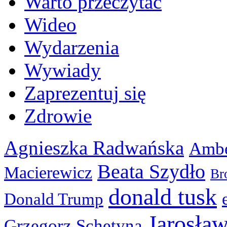
Warto przeczytać
Wideo
Wydarzenia
Wywiady
Zaprezentuj się
Zdrowie
Agnieszka Radwańska
Ambe
Beata Szydło
Macierewicz
Br
donald tusk
Donald Trump
Jarosła
Grzegorz Schetyna