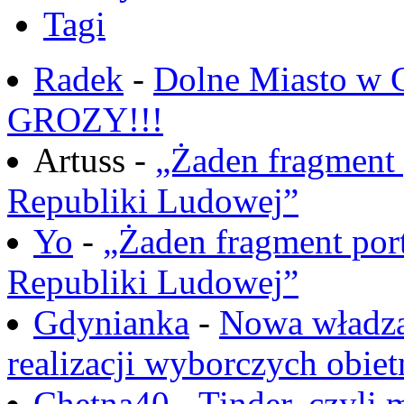
Tagi
Radek
-
Dolne Miasto w
GROZY!!!
Artuss -
„Żaden fragment 
Republiki Ludowej”
Yo
-
„Żaden fragment port
Republiki Ludowej”
Gdynianka
-
Nowa władza
realizacji wyborczych obiet
Chętna40
-
Tinder, czyli 