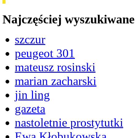
Najczęściej wyszukiwane
szczur
peugeot 301
mateusz rosinski
marian zacharski
jin ling
gazeta
nastoletnie prostytutki
Ewa Kłobukowska