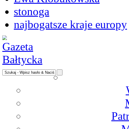
stonoga
najbogatsze kraje europy
Pat
M