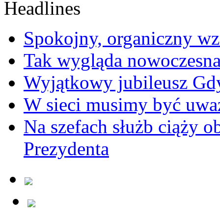
Spokojny, organiczny wz
Tak wygląda nowoczesna
Wyjątkowy jubileusz Gd
W sieci musimy być uwa
Na szefach służb ciąży 
Prezydenta