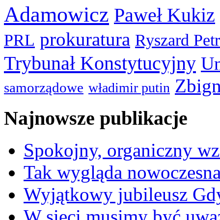
Adamowicz
Paweł Kukiz
prokuratura
PRL
Ryszard Pet
Trybunał Konstytucyjny
Un
Zbign
samorządowe
władimir putin
Najnowsze publikacje
Spokojny, organiczny wz
Tak wygląda nowoczesna
Wyjątkowy jubileusz Gd
W sieci musimy być uwa