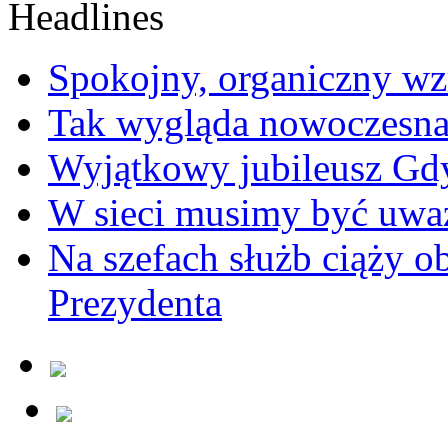
Spokojny, organiczny wz
Tak wygląda nowoczesna
Wyjątkowy jubileusz Gd
W sieci musimy być uwa
Na szefach służb ciąży 
Prezydenta