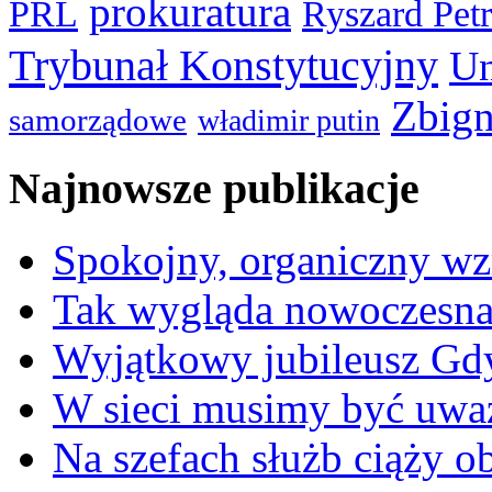
prokuratura
PRL
Ryszard Pet
Trybunał Konstytucyjny
Un
Zbign
samorządowe
władimir putin
Najnowsze publikacje
Spokojny, organiczny wz
Tak wygląda nowoczesna
Wyjątkowy jubileusz Gd
W sieci musimy być uwa
Na szefach służb ciąży 