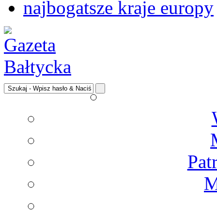
najbogatsze kraje europy
Pat
M