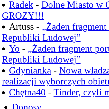
Radek
-
Dolne Miasto w
GROZY!!!
Artuss -
„Żaden fragment 
Republiki Ludowej”
Yo
-
„Żaden fragment port
Republiki Ludowej”
Gdynianka
-
Nowa władza
realizacji wyborczych obiet
Chętna40
-
Tinder, czyli 
Donosy