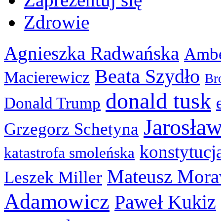
Zdrowie
Agnieszka Radwańska
Ambe
Beata Szydło
Macierewicz
Br
donald tusk
Donald Trump
Jarosła
Grzegorz Schetyna
konstytucj
katastrofa smoleńska
Mateusz Mora
Leszek Miller
Adamowicz
Paweł Kukiz