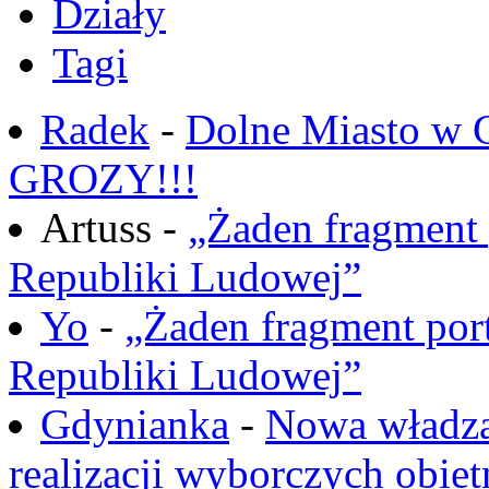
Działy
Tagi
Radek
-
Dolne Miasto w
GROZY!!!
Artuss -
„Żaden fragment 
Republiki Ludowej”
Yo
-
„Żaden fragment port
Republiki Ludowej”
Gdynianka
-
Nowa władza
realizacji wyborczych obiet