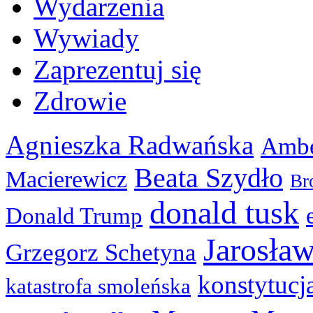
Wydarzenia
Wywiady
Zaprezentuj się
Zdrowie
Agnieszka Radwańska
Ambe
Beata Szydło
Macierewicz
Br
donald tusk
Donald Trump
Jarosła
Grzegorz Schetyna
konstytucj
katastrofa smoleńska