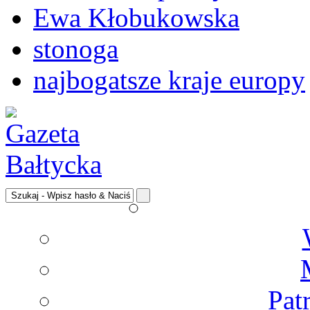
Ewa Kłobukowska
stonoga
najbogatsze kraje europy
Pat