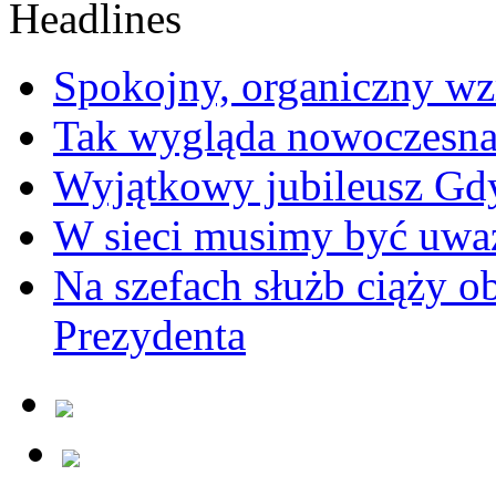
Spokojny, organiczny wz
Tak wygląda nowoczesna
Wyjątkowy jubileusz Gd
W sieci musimy być uwa
Na szefach służb ciąży 
Prezydenta