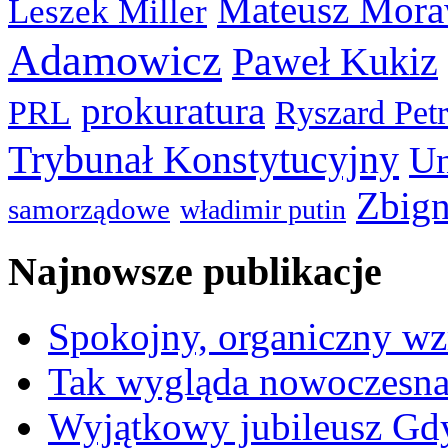
Mateusz Mora
Leszek Miller
Adamowicz
Paweł Kukiz
prokuratura
PRL
Ryszard Pet
Trybunał Konstytucyjny
Un
Zbign
samorządowe
władimir putin
Najnowsze publikacje
Spokojny, organiczny wz
Tak wygląda nowoczesna
Wyjątkowy jubileusz Gd