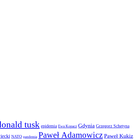
donald tusk
Gdynia
epidemia
Grzegorz Schetyna
Ewa Kopacz
Paweł Adamowicz
Paweł Kukiz
iecki
NATO
pandemia