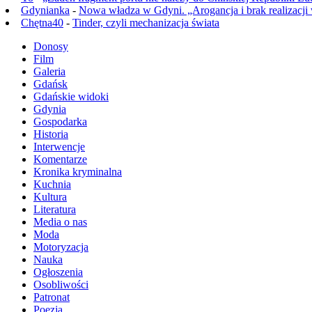
Gdynianka
-
Nowa władza w Gdyni. „Arogancja i brak realizacji
Chętna40
-
Tinder, czyli mechanizacja świata
Donosy
Film
Galeria
Gdańsk
Gdańskie widoki
Gdynia
Gospodarka
Historia
Interwencje
Komentarze
Kronika kryminalna
Kuchnia
Kultura
Literatura
Media o nas
Moda
Motoryzacja
Nauka
Ogłoszenia
Osobliwości
Patronat
Poezja