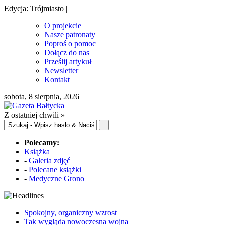
Edycja: Trójmiasto |
O projekcie
Nasze patronaty
Poproś o pomoc
Dołącz do nas
Prześlij artykuł
Newsletter
Kontakt
sobota, 8 sierpnia, 2026
Z ostatniej chwili »
Polecamy:
Książka
-
Galeria zdjęć
-
Polecane książki
-
Medyczne Grono
Spokojny, organiczny wzrost
Tak wygląda nowoczesna wojna