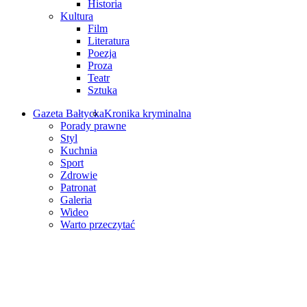
Historia
Kultura
Film
Literatura
Poezja
Proza
Teatr
Sztuka
Gazeta Bałtycka
Kronika kryminalna
Porady prawne
Styl
Kuchnia
Sport
Zdrowie
Patronat
Galeria
Wideo
Warto przeczytać