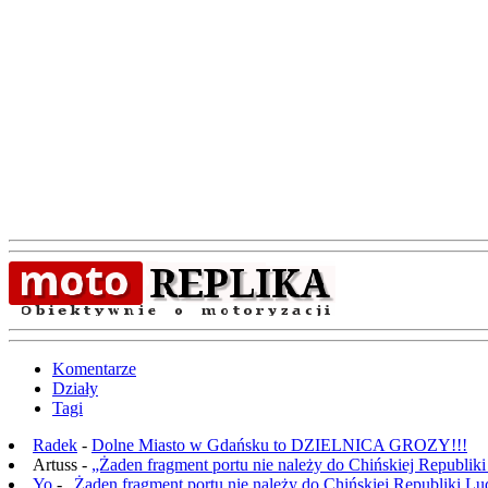
Komentarze
Działy
Tagi
Radek
-
Dolne Miasto w Gdańsku to DZIELNICA GROZY!!!
Artuss -
„Żaden fragment portu nie należy do Chińskiej Republik
Yo
-
„Żaden fragment portu nie należy do Chińskiej Republiki L