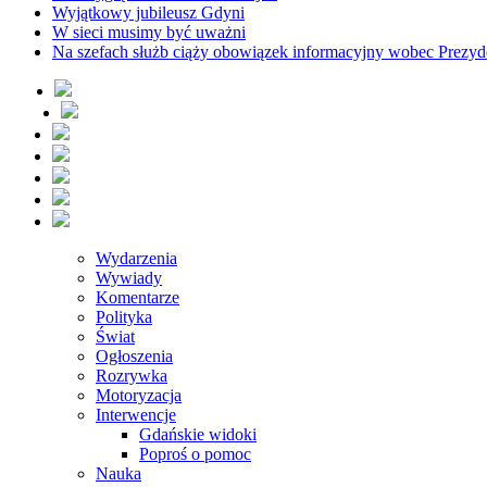
Wyjątkowy jubileusz Gdyni
W sieci musimy być uważni
Na szefach służb ciąży obowiązek informacyjny wobec Prezyd
Wydarzenia
Wywiady
Komentarze
Polityka
Świat
Ogłoszenia
Rozrywka
Motoryzacja
Interwencje
Gdańskie widoki
Poproś o pomoc
Nauka