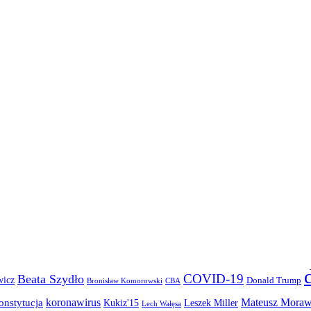
COVID-19
Beata Szydło
wicz
Donald Trump
Bronisław Komorowski
CBA
koronawirus
Mateusz Moraw
onstytucja
Kukiz'15
Leszek Miller
Lech Wałęsa