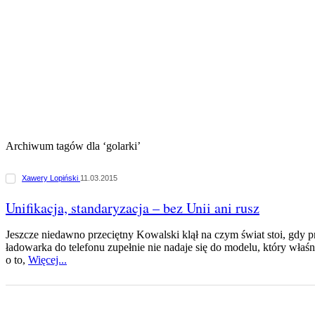
Archiwum tagów dla ‘golarki’
Xawery Lopiński
11.03.2015
Unifikacja, standaryzacja – bez Unii ani rusz
Jeszcze niedawno przeciętny Kowalski klął na czym świat stoi, gdy pr
ładowarka do telefonu zupełnie nie nadaje się do modelu, który właś
o to,
Więcej...