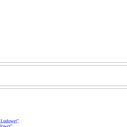
i Ludowej”
udowej”