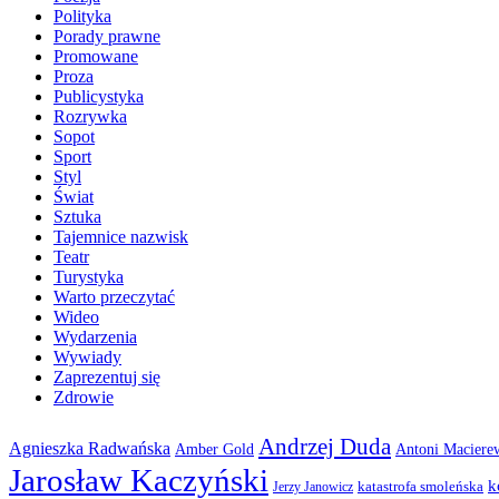
Polityka
Porady prawne
Promowane
Proza
Publicystyka
Rozrywka
Sopot
Sport
Styl
Świat
Sztuka
Tajemnice nazwisk
Teatr
Turystyka
Warto przeczytać
Wideo
Wydarzenia
Wywiady
Zaprezentuj się
Zdrowie
Andrzej Duda
Agnieszka Radwańska
Amber Gold
Antoni Maciere
Jarosław Kaczyński
k
katastrofa smoleńska
Jerzy Janowicz