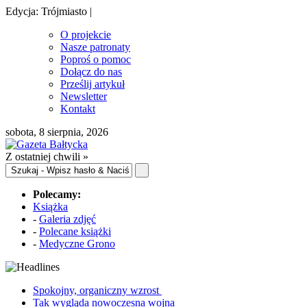
Edycja: Trójmiasto |
O projekcie
Nasze patronaty
Poproś o pomoc
Dołącz do nas
Prześlij artykuł
Newsletter
Kontakt
sobota, 8 sierpnia, 2026
Z ostatniej chwili »
Polecamy:
Książka
-
Galeria zdjęć
-
Polecane książki
-
Medyczne Grono
Spokojny, organiczny wzrost
Tak wygląda nowoczesna wojna