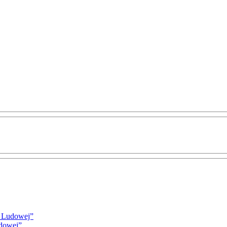
i Ludowej”
udowej”