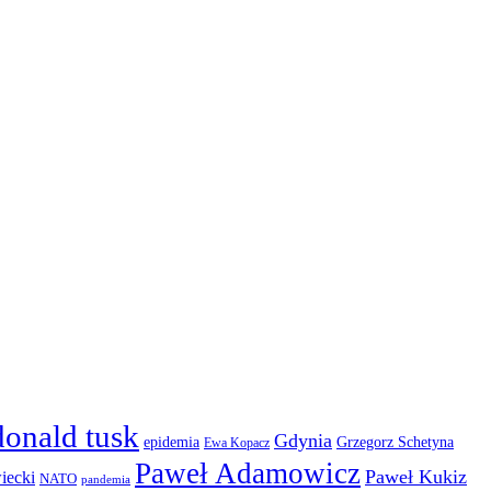
donald tusk
Gdynia
epidemia
Grzegorz Schetyna
Ewa Kopacz
Paweł Adamowicz
Paweł Kukiz
iecki
NATO
pandemia