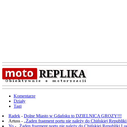
Komentarze
Działy
Tagi
Radek
-
Dolne Miasto w Gdańsku to DZIELNICA GROZY!!!
Artuss -
„Żaden fragment portu nie należy do Chińskiej Republik
Yo
-
„Żaden fragment portu nie należy do Chińskiej Republiki L