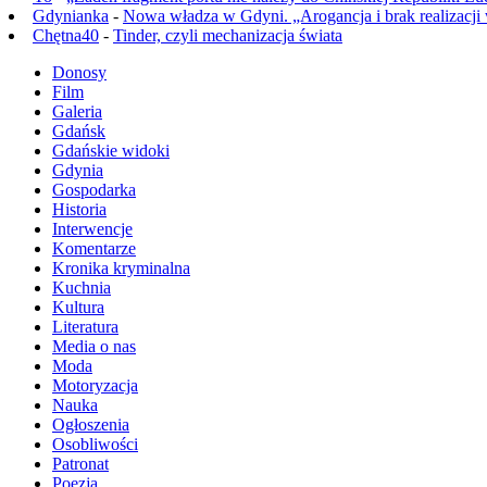
Gdynianka
-
Nowa władza w Gdyni. „Arogancja i brak realizacji
Chętna40
-
Tinder, czyli mechanizacja świata
Donosy
Film
Galeria
Gdańsk
Gdańskie widoki
Gdynia
Gospodarka
Historia
Interwencje
Komentarze
Kronika kryminalna
Kuchnia
Kultura
Literatura
Media o nas
Moda
Motoryzacja
Nauka
Ogłoszenia
Osobliwości
Patronat
Poezja