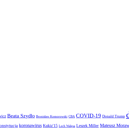
COVID-19
Beata Szydło
wicz
Donald Trump
Bronisław Komorowski
CBA
koronawirus
Mateusz Moraw
onstytucja
Kukiz'15
Leszek Miller
Lech Wałęsa