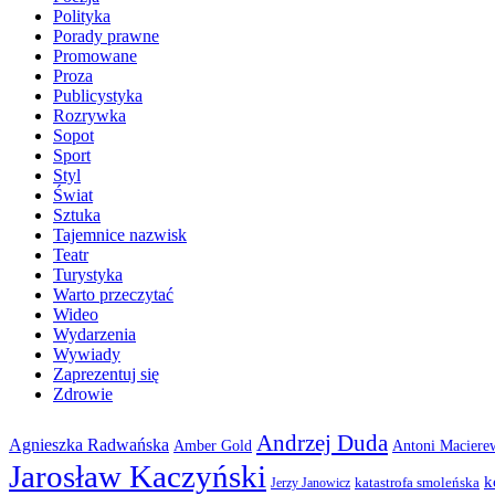
Polityka
Porady prawne
Promowane
Proza
Publicystyka
Rozrywka
Sopot
Sport
Styl
Świat
Sztuka
Tajemnice nazwisk
Teatr
Turystyka
Warto przeczytać
Wideo
Wydarzenia
Wywiady
Zaprezentuj się
Zdrowie
Andrzej Duda
Agnieszka Radwańska
Amber Gold
Antoni Maciere
Jarosław Kaczyński
k
katastrofa smoleńska
Jerzy Janowicz