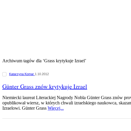
Archiwum tagów dla ‘Grass krytykuje Izrael’
Katarzyna Komar
1.10.2012
Günter Grass znów krytykuje Izrael
Niemiecki laureat Literackiej Nagrody Nobla Günter Grass znów pro
opublikował wiersz, w których chwali izraelskiego naukowca, skaza
Izraelowi. Günter Grass
Więcej...