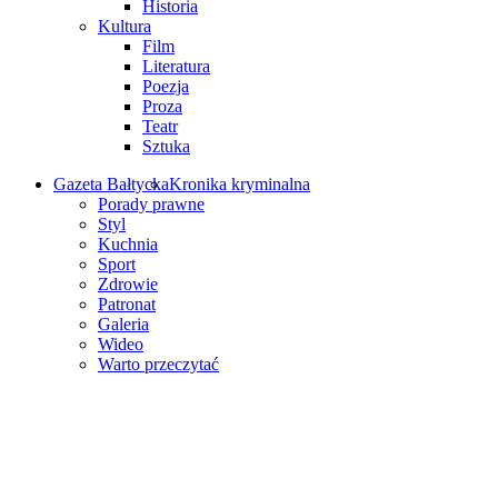
Historia
Kultura
Film
Literatura
Poezja
Proza
Teatr
Sztuka
Gazeta Bałtycka
Kronika kryminalna
Porady prawne
Styl
Kuchnia
Sport
Zdrowie
Patronat
Galeria
Wideo
Warto przeczytać