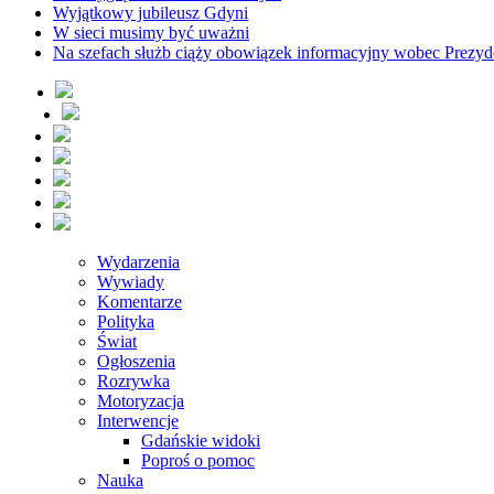
Wyjątkowy jubileusz Gdyni
W sieci musimy być uważni
Na szefach służb ciąży obowiązek informacyjny wobec Prezyd
Wydarzenia
Wywiady
Komentarze
Polityka
Świat
Ogłoszenia
Rozrywka
Motoryzacja
Interwencje
Gdańskie widoki
Poproś o pomoc
Nauka