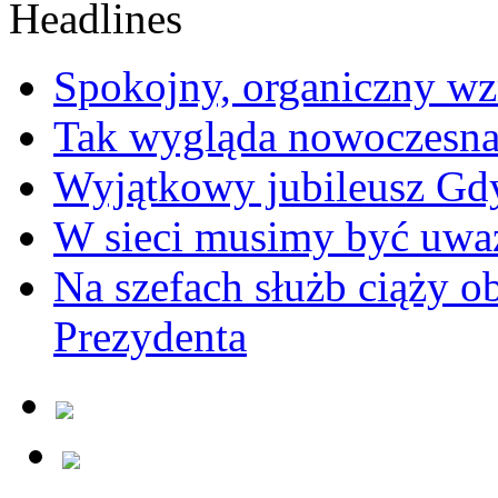
Spokojny, organiczny wz
Tak wygląda nowoczesna
Wyjątkowy jubileusz Gd
W sieci musimy być uwa
Na szefach służb ciąży 
Prezydenta