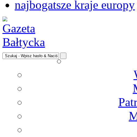
najbogatsze kraje europy
Pat
M