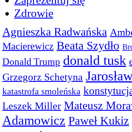
Zdrowie
Agnieszka Radwańska
Ambe
Beata Szydło
Macierewicz
Br
donald tusk
Donald Trump
Jarosła
Grzegorz Schetyna
konstytucj
katastrofa smoleńska
Mateusz Mora
Leszek Miller
Adamowicz
Paweł Kukiz