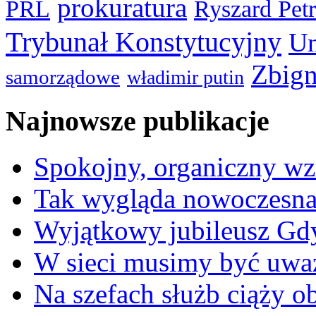
prokuratura
PRL
Ryszard Pet
Trybunał Konstytucyjny
Un
Zbign
samorządowe
władimir putin
Najnowsze publikacje
Spokojny, organiczny wz
Tak wygląda nowoczesna
Wyjątkowy jubileusz Gd
W sieci musimy być uwa
Na szefach służb ciąży 