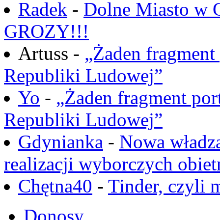
Radek
-
Dolne Miasto w
GROZY!!!
Artuss -
„Żaden fragment 
Republiki Ludowej”
Yo
-
„Żaden fragment port
Republiki Ludowej”
Gdynianka
-
Nowa władza
realizacji wyborczych obiet
Chętna40
-
Tinder, czyli 
Donosy