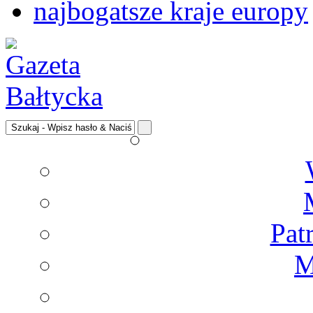
najbogatsze kraje europy
Pat
M