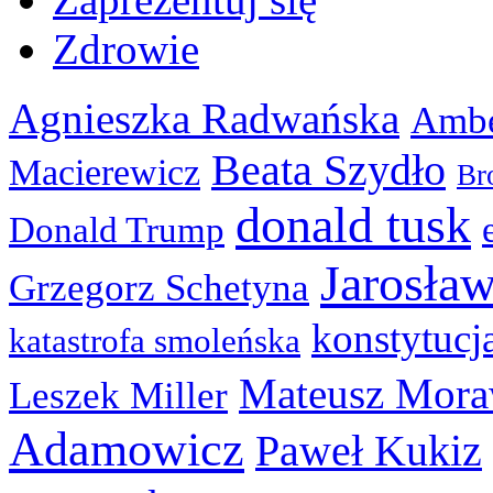
Zdrowie
Agnieszka Radwańska
Ambe
Beata Szydło
Macierewicz
Br
donald tusk
Donald Trump
Jarosła
Grzegorz Schetyna
konstytucj
katastrofa smoleńska
Mateusz Mora
Leszek Miller
Adamowicz
Paweł Kukiz