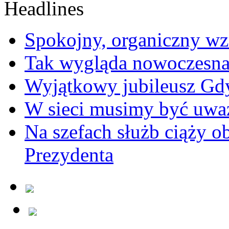
Spokojny, organiczny wz
Tak wygląda nowoczesna
Wyjątkowy jubileusz Gd
W sieci musimy być uwa
Na szefach służb ciąży 
Prezydenta