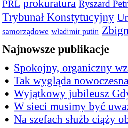
prokuratura
PRL
Ryszard Pet
Trybunał Konstytucyjny
Un
Zbign
samorządowe
władimir putin
Najnowsze publikacje
Spokojny, organiczny wz
Tak wygląda nowoczesna
Wyjątkowy jubileusz Gd
W sieci musimy być uwa
Na szefach służb ciąży 