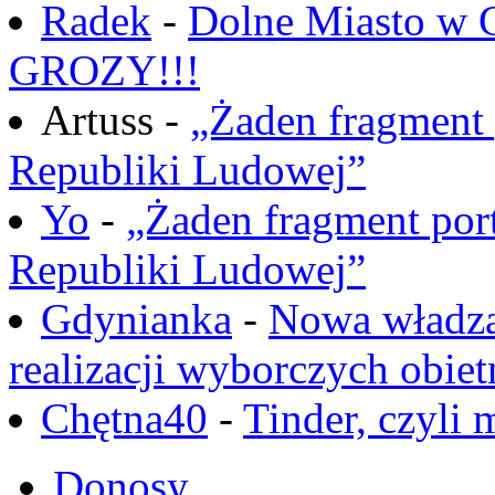
Radek
-
Dolne Miasto w
GROZY!!!
Artuss -
„Żaden fragment 
Republiki Ludowej”
Yo
-
„Żaden fragment port
Republiki Ludowej”
Gdynianka
-
Nowa władza
realizacji wyborczych obiet
Chętna40
-
Tinder, czyli 
Donosy