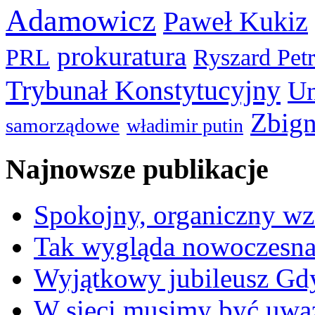
Adamowicz
Paweł Kukiz
prokuratura
PRL
Ryszard Pet
Trybunał Konstytucyjny
Un
Zbign
samorządowe
władimir putin
Najnowsze publikacje
Spokojny, organiczny wz
Tak wygląda nowoczesna
Wyjątkowy jubileusz Gd
W sieci musimy być uwa