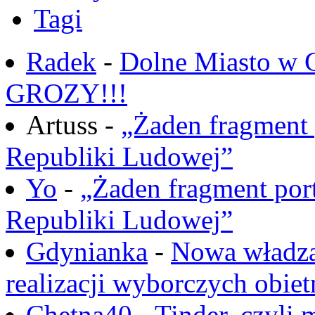
Tagi
Radek
-
Dolne Miasto w
GROZY!!!
Artuss -
„Żaden fragment 
Republiki Ludowej”
Yo
-
„Żaden fragment port
Republiki Ludowej”
Gdynianka
-
Nowa władza
realizacji wyborczych obiet
Chętna40
-
Tinder, czyli 