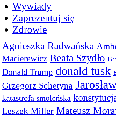
Wywiady
Zaprezentuj się
Zdrowie
Agnieszka Radwańska
Ambe
Beata Szydło
Macierewicz
Br
donald tusk
Donald Trump
Jarosła
Grzegorz Schetyna
konstytucj
katastrofa smoleńska
Mateusz Mora
Leszek Miller