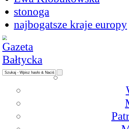
stonoga
najbogatsze kraje europy
Pat
M