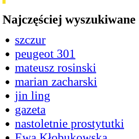
Najczęściej wyszukiwane
szczur
peugeot 301
mateusz rosinski
marian zacharski
jin ling
gazeta
nastoletnie prostytutki
Ewa Kłobukowska