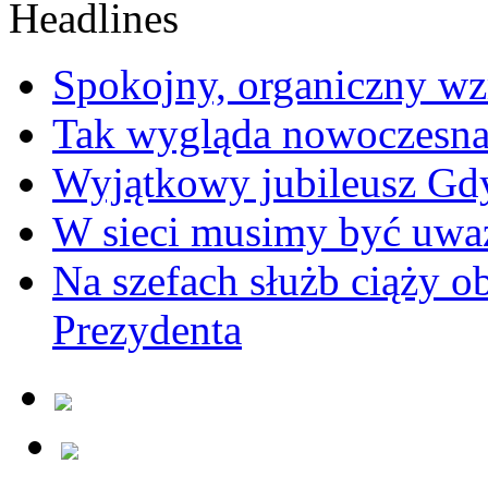
Spokojny, organiczny wz
Tak wygląda nowoczesna
Wyjątkowy jubileusz Gd
W sieci musimy być uwa
Na szefach służb ciąży 
Prezydenta