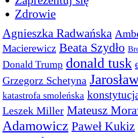
Zdrowie
Agnieszka Radwańska
Ambe
Beata Szydło
Macierewicz
Br
donald tusk
Donald Trump
Jarosła
Grzegorz Schetyna
konstytucj
katastrofa smoleńska
Mateusz Mora
Leszek Miller
Adamowicz
Paweł Kukiz