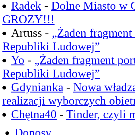
Radek
-
Dolne Miasto w
GROZY!!!
Artuss -
„Żaden fragment 
Republiki Ludowej”
Yo
-
„Żaden fragment port
Republiki Ludowej”
Gdynianka
-
Nowa władza
realizacji wyborczych obiet
Chętna40
-
Tinder, czyli 
Donosy