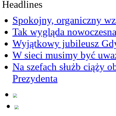
Spokojny, organiczny wz
Tak wygląda nowoczesna
Wyjątkowy jubileusz Gd
W sieci musimy być uwa
Na szefach służb ciąży 
Prezydenta