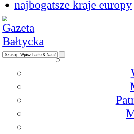
najbogatsze kraje europy
Pat
M