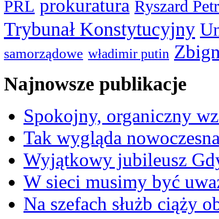
prokuratura
PRL
Ryszard Pet
Trybunał Konstytucyjny
Un
Zbign
samorządowe
władimir putin
Najnowsze publikacje
Spokojny, organiczny wz
Tak wygląda nowoczesna
Wyjątkowy jubileusz Gd
W sieci musimy być uwa
Na szefach służb ciąży 