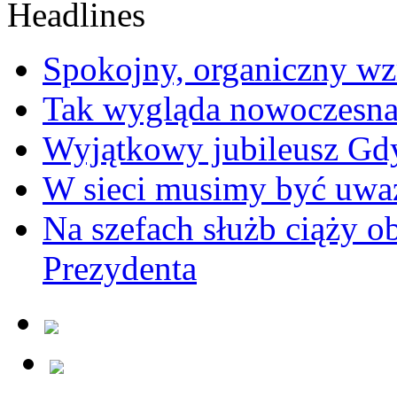
Spokojny, organiczny wz
Tak wygląda nowoczesna
Wyjątkowy jubileusz Gd
W sieci musimy być uwa
Na szefach służb ciąży 
Prezydenta