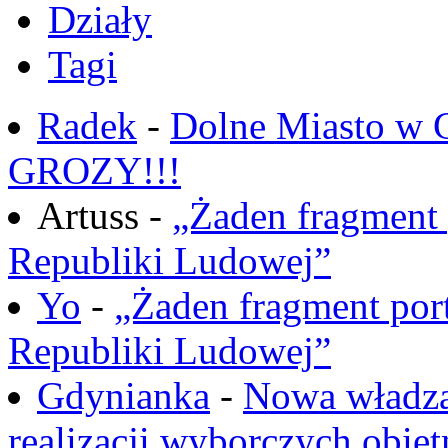
Działy
Tagi
Radek
-
Dolne Miasto w
GROZY!!!
Artuss -
„Żaden fragment 
Republiki Ludowej”
Yo
-
„Żaden fragment port
Republiki Ludowej”
Gdynianka
-
Nowa władza
realizacji wyborczych obiet