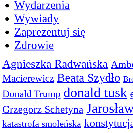
Wydarzenia
Wywiady
Zaprezentuj się
Zdrowie
Agnieszka Radwańska
Ambe
Beata Szydło
Macierewicz
Br
donald tusk
Donald Trump
Jarosła
Grzegorz Schetyna
konstytucj
katastrofa smoleńska