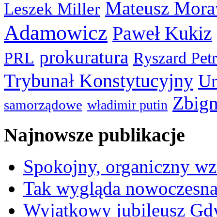
Mateusz Mora
Leszek Miller
Adamowicz
Paweł Kukiz
prokuratura
PRL
Ryszard Pet
Trybunał Konstytucyjny
Un
Zbign
samorządowe
władimir putin
Najnowsze publikacje
Spokojny, organiczny wz
Tak wygląda nowoczesna
Wyjątkowy jubileusz Gd