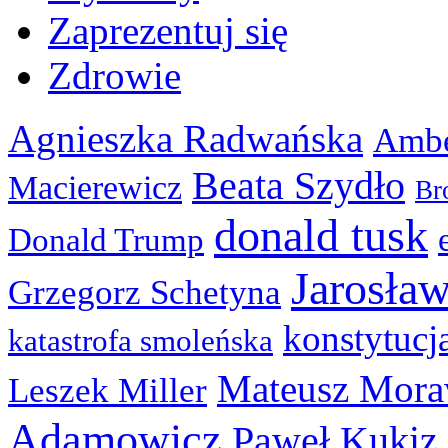
Zaprezentuj się
Zdrowie
Agnieszka Radwańska
Ambe
Beata Szydło
Macierewicz
Br
donald tusk
Donald Trump
Jarosła
Grzegorz Schetyna
konstytucj
katastrofa smoleńska
Mateusz Mora
Leszek Miller
Adamowicz
Paweł Kukiz