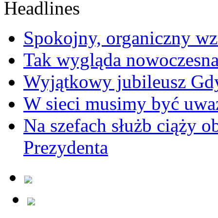
Spokojny, organiczny wz
Tak wygląda nowoczesna
Wyjątkowy jubileusz Gd
W sieci musimy być uwa
Na szefach służb ciąży 
Prezydenta