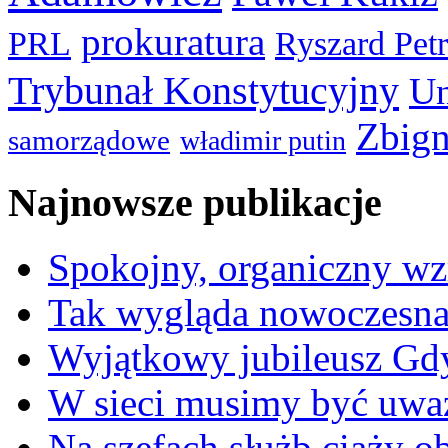
prokuratura
PRL
Ryszard Pet
Trybunał Konstytucyjny
Un
Zbign
samorządowe
władimir putin
Najnowsze publikacje
Spokojny, organiczny wz
Tak wygląda nowoczesna
Wyjątkowy jubileusz Gd
W sieci musimy być uwa
Na szefach służb ciąży 