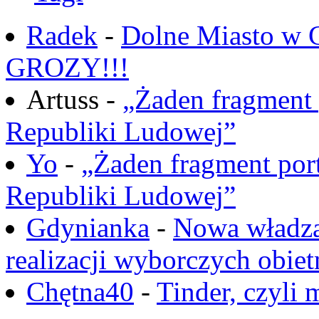
Radek
-
Dolne Miasto w
GROZY!!!
Artuss -
„Żaden fragment 
Republiki Ludowej”
Yo
-
„Żaden fragment port
Republiki Ludowej”
Gdynianka
-
Nowa władza
realizacji wyborczych obiet
Chętna40
-
Tinder, czyli 