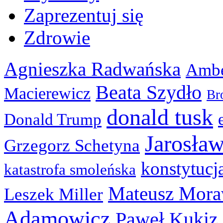
Zaprezentuj się
Zdrowie
Agnieszka Radwańska
Ambe
Beata Szydło
Macierewicz
Br
donald tusk
Donald Trump
Jarosła
Grzegorz Schetyna
konstytucj
katastrofa smoleńska
Mateusz Mora
Leszek Miller
Adamowicz
Paweł Kukiz