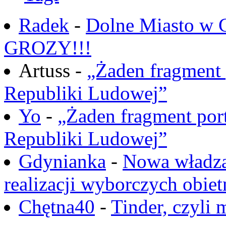
Radek
-
Dolne Miasto w
GROZY!!!
Artuss -
„Żaden fragment 
Republiki Ludowej”
Yo
-
„Żaden fragment port
Republiki Ludowej”
Gdynianka
-
Nowa władza
realizacji wyborczych obiet
Chętna40
-
Tinder, czyli 