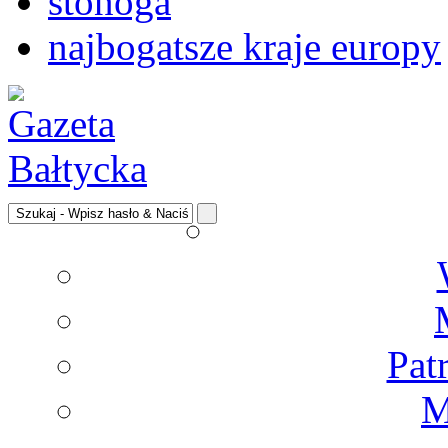
stonoga
najbogatsze kraje europy
Pat
M