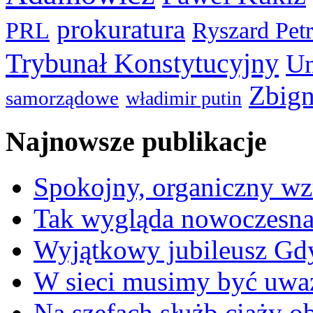
prokuratura
PRL
Ryszard Pet
Trybunał Konstytucyjny
Un
Zbign
samorządowe
władimir putin
Najnowsze publikacje
Spokojny, organiczny wz
Tak wygląda nowoczesna
Wyjątkowy jubileusz Gd
W sieci musimy być uwa
Na szefach służb ciąży 