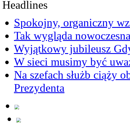
Spokojny, organiczny wz
Tak wygląda nowoczesna
Wyjątkowy jubileusz Gd
W sieci musimy być uwa
Na szefach służb ciąży 
Prezydenta