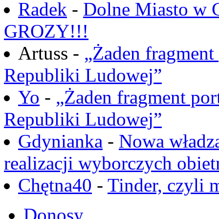
Radek
-
Dolne Miasto w
GROZY!!!
Artuss -
„Żaden fragment 
Republiki Ludowej”
Yo
-
„Żaden fragment port
Republiki Ludowej”
Gdynianka
-
Nowa władza
realizacji wyborczych obiet
Chętna40
-
Tinder, czyli 
Donosy