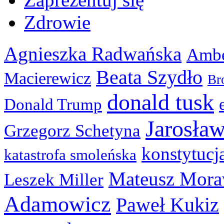
Zdrowie
Agnieszka Radwańska
Ambe
Beata Szydło
Macierewicz
Br
donald tusk
Donald Trump
Jarosła
Grzegorz Schetyna
konstytucj
katastrofa smoleńska
Mateusz Mora
Leszek Miller
Adamowicz
Paweł Kukiz