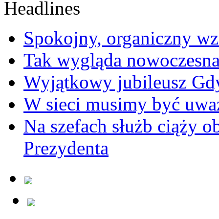
Spokojny, organiczny wz
Tak wygląda nowoczesna
Wyjątkowy jubileusz Gd
W sieci musimy być uwa
Na szefach służb ciąży 
Prezydenta