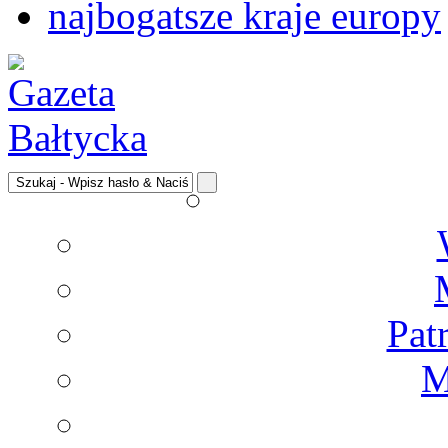
najbogatsze kraje europy
Pat
M