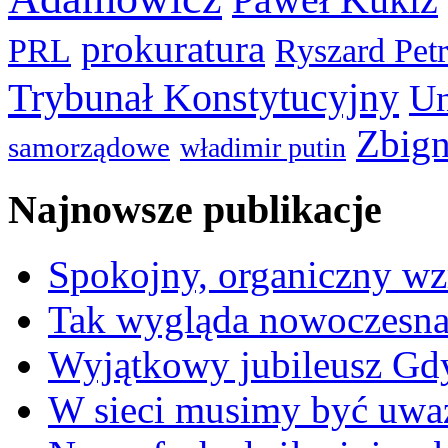
prokuratura
PRL
Ryszard Pet
Trybunał Konstytucyjny
Un
Zbign
samorządowe
władimir putin
Najnowsze publikacje
Spokojny, organiczny wz
Tak wygląda nowoczesna
Wyjątkowy jubileusz Gd
W sieci musimy być uwa