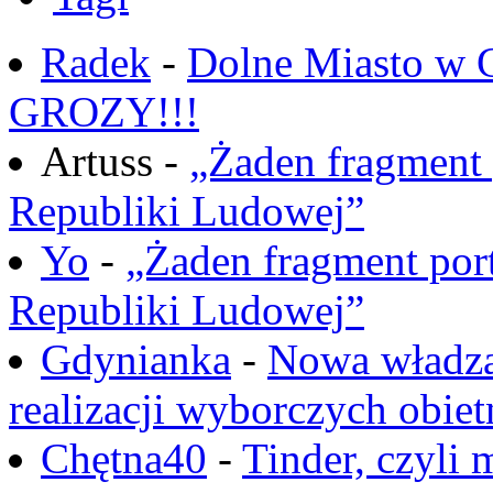
Radek
-
Dolne Miasto w
GROZY!!!
Artuss -
„Żaden fragment 
Republiki Ludowej”
Yo
-
„Żaden fragment port
Republiki Ludowej”
Gdynianka
-
Nowa władza
realizacji wyborczych obiet
Chętna40
-
Tinder, czyli 