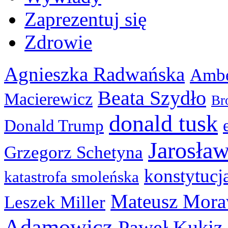
Zaprezentuj się
Zdrowie
Agnieszka Radwańska
Ambe
Beata Szydło
Macierewicz
Br
donald tusk
Donald Trump
Jarosła
Grzegorz Schetyna
konstytucj
katastrofa smoleńska
Mateusz Mora
Leszek Miller
Adamowicz
Paweł Kukiz