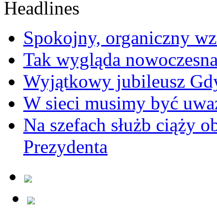
Spokojny, organiczny wz
Tak wygląda nowoczesna
Wyjątkowy jubileusz Gd
W sieci musimy być uwa
Na szefach służb ciąży 
Prezydenta