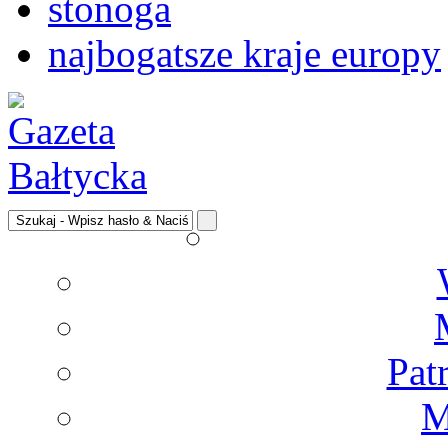
stonoga
najbogatsze kraje europy
Pat
M