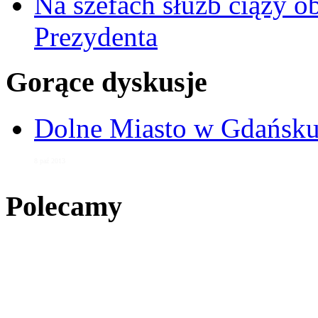
Na szefach służb ciąży 
Prezydenta
Gorące dyskusje
Dolne Miasto w Gdańs
8 paź 2013
Polecamy