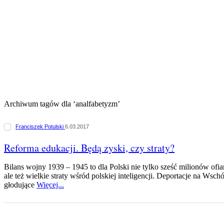
Archiwum tagów dla ‘analfabetyzm’
Franciszek Potulski
6.03.2017
Reforma edukacji. Będą zyski, czy straty?
Bilans wojny 1939 – 1945 to dla Polski nie tylko sześć milionów ofia
ale też wielkie straty wśród polskiej inteligencji. Deportacje na Wsc
głodujące
Więcej...