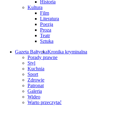
Historia
Kultura
Film
Literatura
Poezja
Proza
Teatr
Sztuka
Gazeta Bałtycka
Kronika kryminalna
Porady prawne
Styl
Kuchnia
Sport
Zdrowie
Patronat
Galeria
Wideo
Warto przeczytać