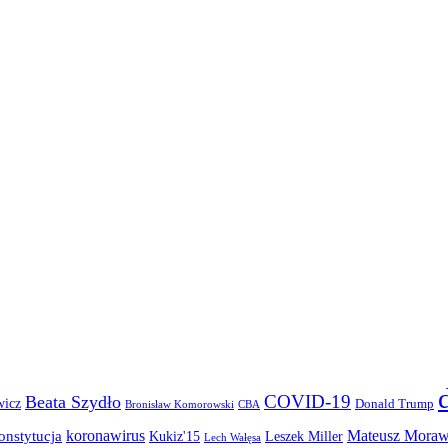
COVID-19
Beata Szydło
wicz
Donald Trump
Bronisław Komorowski
CBA
koronawirus
Mateusz Moraw
onstytucja
Kukiz'15
Leszek Miller
Lech Wałęsa