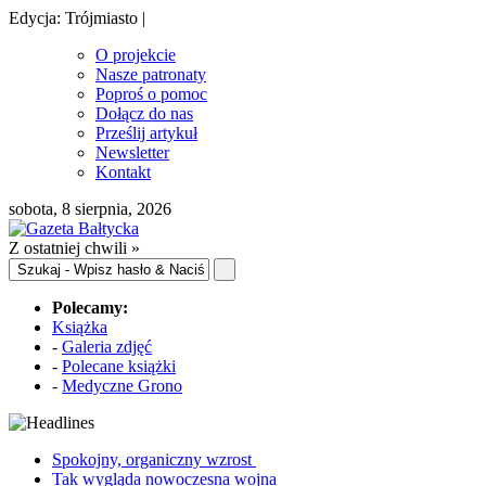
Edycja: Trójmiasto |
O projekcie
Nasze patronaty
Poproś o pomoc
Dołącz do nas
Prześlij artykuł
Newsletter
Kontakt
sobota, 8 sierpnia, 2026
Z ostatniej chwili »
Polecamy:
Książka
-
Galeria zdjęć
-
Polecane książki
-
Medyczne Grono
Spokojny, organiczny wzrost
Tak wygląda nowoczesna wojna