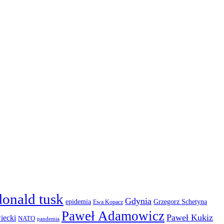
donald tusk
Gdynia
epidemia
Grzegorz Schetyna
Ewa Kopacz
Paweł Adamowicz
Paweł Kukiz
iecki
NATO
pandemia