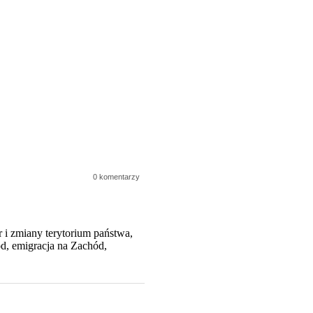
0 komentarzy
r i zmiany terytorium państwa,
hód, emigracja na Zachód,