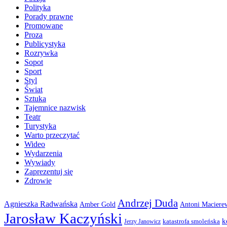
Polityka
Porady prawne
Promowane
Proza
Publicystyka
Rozrywka
Sopot
Sport
Styl
Świat
Sztuka
Tajemnice nazwisk
Teatr
Turystyka
Warto przeczytać
Wideo
Wydarzenia
Wywiady
Zaprezentuj się
Zdrowie
Andrzej Duda
Agnieszka Radwańska
Amber Gold
Antoni Maciere
Jarosław Kaczyński
k
katastrofa smoleńska
Jerzy Janowicz