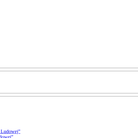
i Ludowej”
udowej”