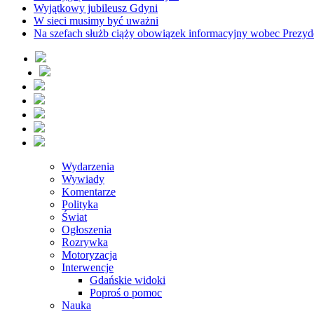
Wyjątkowy jubileusz Gdyni
W sieci musimy być uważni
Na szefach służb ciąży obowiązek informacyjny wobec Prezyd
Wydarzenia
Wywiady
Komentarze
Polityka
Świat
Ogłoszenia
Rozrywka
Motoryzacja
Interwencje
Gdańskie widoki
Poproś o pomoc
Nauka