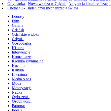
Gdynianka
-
Nowa władza w Gdyni. „Arogancja i brak realizacji
Chętna40
-
Tinder, czyli mechanizacja świata
Donosy
Film
Galeria
Gdańsk
Gdańskie widoki
Gdynia
Gospodarka
Historia
Interwencje
Komentarze
Kronika kryminalna
Kuchnia
Kultura
Literatura
Media o nas
Moda
Motoryzacja
Nauka
Ogłoszenia
Osobliwości
Patronat
Poezja