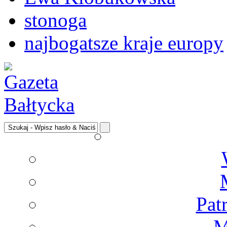
stonoga
najbogatsze kraje europy
Pat
M