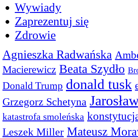
Wywiady
Zaprezentuj się
Zdrowie
Agnieszka Radwańska
Ambe
Beata Szydło
Macierewicz
Br
donald tusk
Donald Trump
Jarosła
Grzegorz Schetyna
konstytucj
katastrofa smoleńska
Mateusz Mora
Leszek Miller