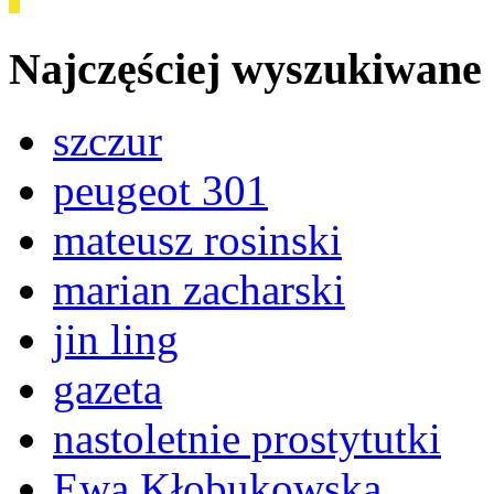
Najczęściej wyszukiwane
szczur
peugeot 301
mateusz rosinski
marian zacharski
jin ling
gazeta
nastoletnie prostytutki
Ewa Kłobukowska