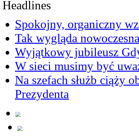
Spokojny, organiczny wz
Tak wygląda nowoczesna
Wyjątkowy jubileusz Gd
W sieci musimy być uwa
Na szefach służb ciąży 
Prezydenta