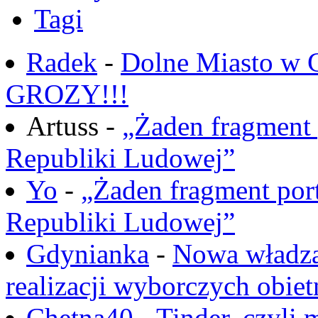
Tagi
Radek
-
Dolne Miasto w
GROZY!!!
Artuss -
„Żaden fragment 
Republiki Ludowej”
Yo
-
„Żaden fragment port
Republiki Ludowej”
Gdynianka
-
Nowa władza
realizacji wyborczych obiet
Chętna40
-
Tinder, czyli 