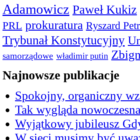
Adamowicz
Paweł Kukiz
prokuratura
PRL
Ryszard Pet
Trybunał Konstytucyjny
Un
Zbign
samorządowe
władimir putin
Najnowsze publikacje
Spokojny, organiczny wz
Tak wygląda nowoczesna
Wyjątkowy jubileusz Gd
W sieci musimy być uwa