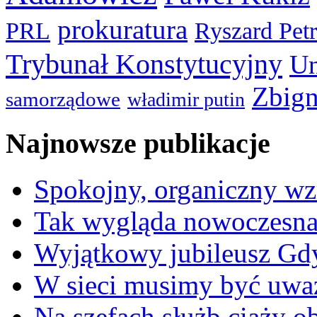
prokuratura
PRL
Ryszard Pet
Trybunał Konstytucyjny
Un
Zbign
samorządowe
władimir putin
Najnowsze publikacje
Spokojny, organiczny wz
Tak wygląda nowoczesna
Wyjątkowy jubileusz Gd
W sieci musimy być uwa
Na szefach służb ciąży 