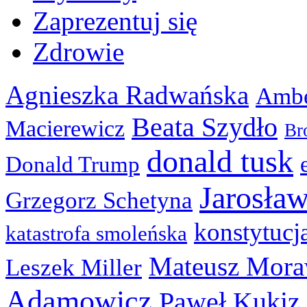
Zaprezentuj się
Zdrowie
Agnieszka Radwańska
Ambe
Beata Szydło
Macierewicz
Br
donald tusk
Donald Trump
Jarosła
Grzegorz Schetyna
konstytucj
katastrofa smoleńska
Mateusz Mora
Leszek Miller
Adamowicz
Paweł Kukiz