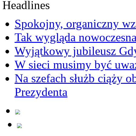
Spokojny, organiczny wz
Tak wygląda nowoczesna
Wyjątkowy jubileusz Gd
W sieci musimy być uwa
Na szefach służb ciąży 
Prezydenta