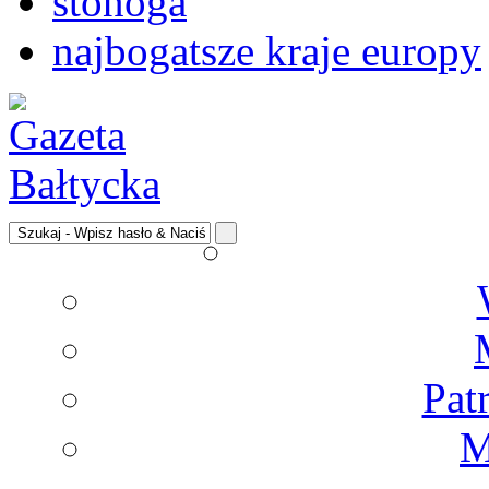
stonoga
najbogatsze kraje europy
Pat
M