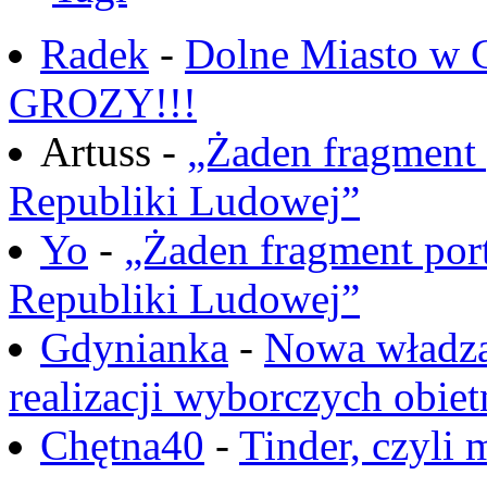
Radek
-
Dolne Miasto w
GROZY!!!
Artuss -
„Żaden fragment 
Republiki Ludowej”
Yo
-
„Żaden fragment port
Republiki Ludowej”
Gdynianka
-
Nowa władza
realizacji wyborczych obiet
Chętna40
-
Tinder, czyli 