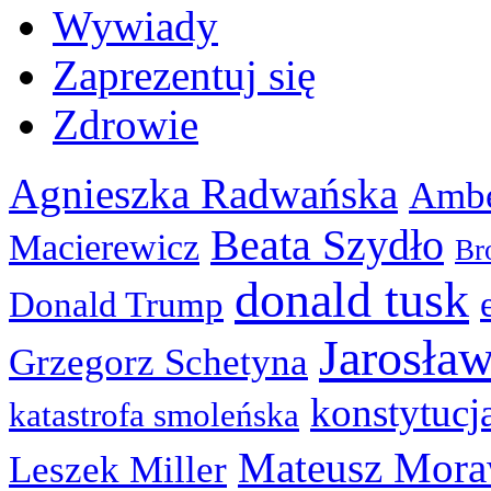
Wywiady
Zaprezentuj się
Zdrowie
Agnieszka Radwańska
Ambe
Beata Szydło
Macierewicz
Br
donald tusk
Donald Trump
Jarosła
Grzegorz Schetyna
konstytucj
katastrofa smoleńska
Mateusz Mora
Leszek Miller