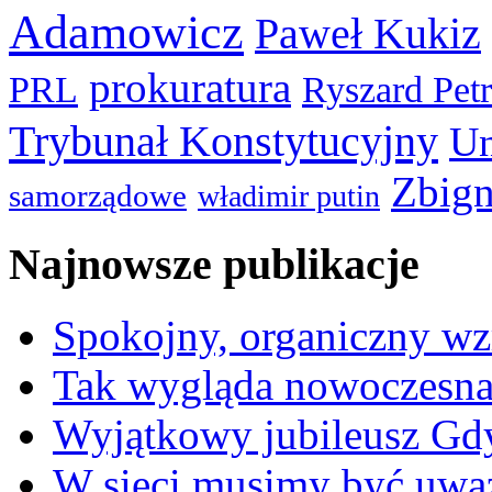
Adamowicz
Paweł Kukiz
prokuratura
PRL
Ryszard Pet
Trybunał Konstytucyjny
Un
Zbign
samorządowe
władimir putin
Najnowsze publikacje
Spokojny, organiczny wz
Tak wygląda nowoczesna
Wyjątkowy jubileusz Gd
W sieci musimy być uwa