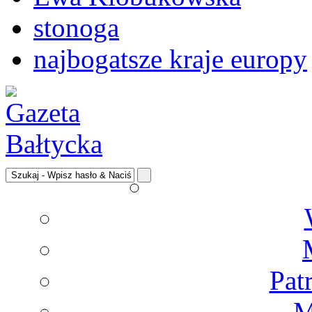
stonoga
najbogatsze kraje europy
Pat
M