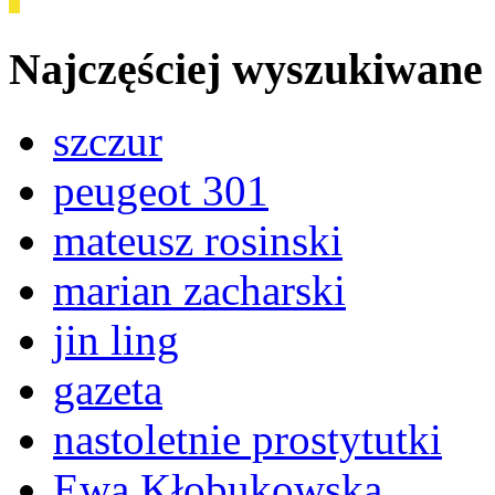
Najczęściej wyszukiwane
szczur
peugeot 301
mateusz rosinski
marian zacharski
jin ling
gazeta
nastoletnie prostytutki
Ewa Kłobukowska