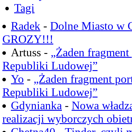
Tagi
Radek
-
Dolne Miasto w
GROZY!!!
Artuss -
„Żaden fragment 
Republiki Ludowej”
Yo
-
„Żaden fragment port
Republiki Ludowej”
Gdynianka
-
Nowa władza
realizacji wyborczych obiet
Chętna40
-
Tinder, czyli 