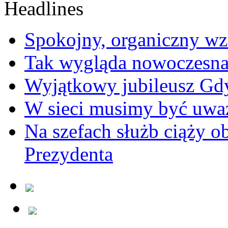
Spokojny, organiczny wz
Tak wygląda nowoczesna
Wyjątkowy jubileusz Gd
W sieci musimy być uwa
Na szefach służb ciąży 
Prezydenta