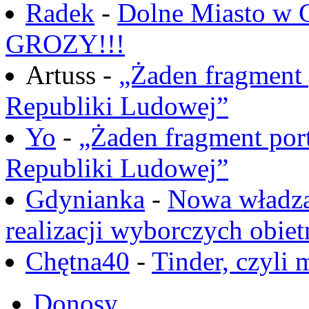
Radek
-
Dolne Miasto w
GROZY!!!
Artuss -
„Żaden fragment 
Republiki Ludowej”
Yo
-
„Żaden fragment port
Republiki Ludowej”
Gdynianka
-
Nowa władza
realizacji wyborczych obiet
Chętna40
-
Tinder, czyli 
Donosy