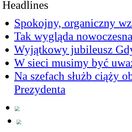
Spokojny, organiczny wz
Tak wygląda nowoczesna
Wyjątkowy jubileusz Gd
W sieci musimy być uwa
Na szefach służb ciąży 
Prezydenta