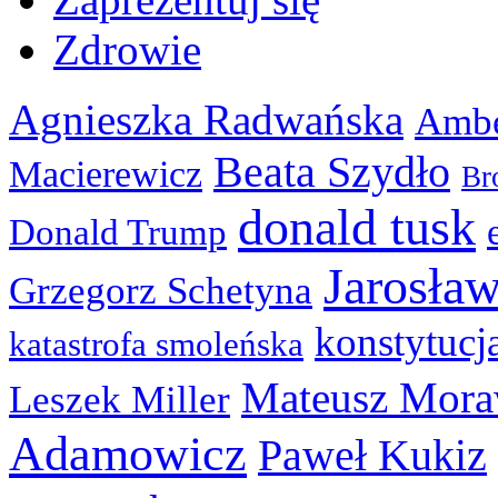
Zdrowie
Agnieszka Radwańska
Ambe
Beata Szydło
Macierewicz
Br
donald tusk
Donald Trump
Jarosła
Grzegorz Schetyna
konstytucj
katastrofa smoleńska
Mateusz Mora
Leszek Miller
Adamowicz
Paweł Kukiz