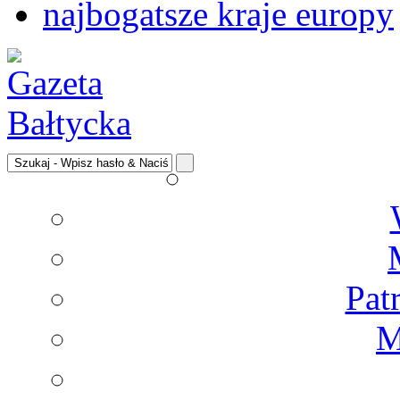
najbogatsze kraje europy
Pat
M