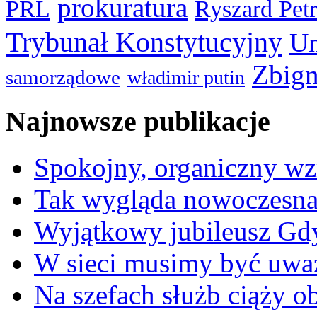
prokuratura
PRL
Ryszard Pet
Trybunał Konstytucyjny
Un
Zbign
samorządowe
władimir putin
Najnowsze publikacje
Spokojny, organiczny wz
Tak wygląda nowoczesna
Wyjątkowy jubileusz Gd
W sieci musimy być uwa
Na szefach służb ciąży 