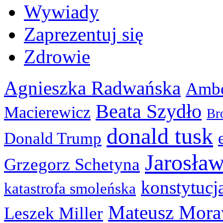
Wywiady
Zaprezentuj się
Zdrowie
Agnieszka Radwańska
Ambe
Beata Szydło
Macierewicz
Br
donald tusk
Donald Trump
Jarosła
Grzegorz Schetyna
konstytucj
katastrofa smoleńska
Mateusz Mora
Leszek Miller