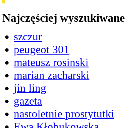
Najczęściej wyszukiwane
szczur
peugeot 301
mateusz rosinski
marian zacharski
jin ling
gazeta
nastoletnie prostytutki
Ewa Kłobukowska