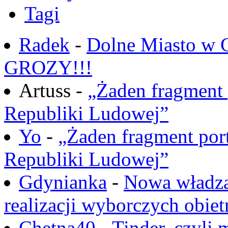
Tagi
Radek
-
Dolne Miasto w
GROZY!!!
Artuss -
„Żaden fragment 
Republiki Ludowej”
Yo
-
„Żaden fragment port
Republiki Ludowej”
Gdynianka
-
Nowa władza
realizacji wyborczych obiet
Chętna40
-
Tinder, czyli 