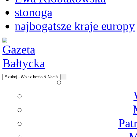
stonoga
najbogatsze kraje europy
Pat
M