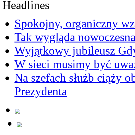
Spokojny, organiczny wz
Tak wygląda nowoczesna
Wyjątkowy jubileusz Gd
W sieci musimy być uwa
Na szefach służb ciąży 
Prezydenta