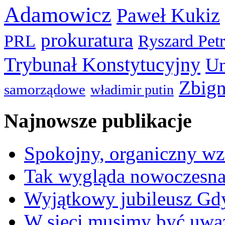
Adamowicz
Paweł Kukiz
prokuratura
PRL
Ryszard Pet
Trybunał Konstytucyjny
Un
Zbign
samorządowe
władimir putin
Najnowsze publikacje
Spokojny, organiczny wz
Tak wygląda nowoczesna
Wyjątkowy jubileusz Gd
W sieci musimy być uwa